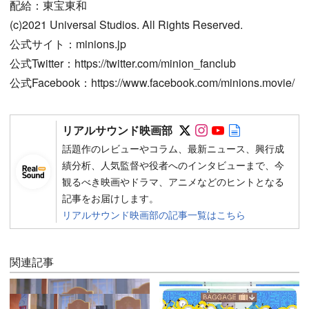
配給：東宝東和
(c)2021 Universal Studios. All Rights Reserved.
公式サイト：minions.jp
公式Twitter：https://twitter.com/minion_fanclub
公式Facebook：https://www.facebook.com/minions.movie/
Follow on SNS
Follow on SNS
Follow on SN
Author web 
リアルサウンド映画部
話題作のレビューやコラム、最新ニュース、興行成
績分析、人気監督や役者へのインタビューまで、今
観るべき映画やドラマ、アニメなどのヒントとなる
記事をお届けします。
リアルサウンド映画部の記事一覧はこちら
関連記事