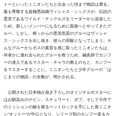
トーといったミニオンたちと出会った頃まで物語は遡る。
最も尊敬する超極悪組織ヴィシャス・シックスが、伝説の
悪党であるワイルド・ナックルズをリーダーから追放した
ため、新しいメンバーになるために面接へとやってきたグ
ルー。しかし、根っからの悪党気質のグルーはヴィシャ
ス・シックスを出し抜き、彼らの宿敵となってしまう。そ
んなグルーからボスの素質を感じ取ったミニオンたちは、
何者かに連れ去られたグルーを救うため、鍼灸師でカンフ
ーの達人であるマスター・チャウの教えのもと、カンフー
をマスターすることに。ミニオンたちと少年グルーの「は
じまりの物語」の全貌が、明かされる。
公開された日本独占描き下ろしのオリジナルポスターに
はお馴染みのケビン、スチュワート、ボブ、そして今作で
のミッションの鍵を握るペットロックを手にした新ミニオ
ン“オットー”が中心となり、シリーズ初のカンフー姿＆カ