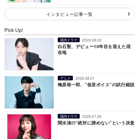
インタビュー記事一覧
Pick Up!
2026.08.02
国内ドラマ
白石聖、デビュー10年目を迎えた現
在地
2026.08.01
アニメ
梅原裕一郎、“低音ボイス”の試行錯誤
2026.07.29
国内ドラマ
関水渚の“絶対に諦めない”という決意