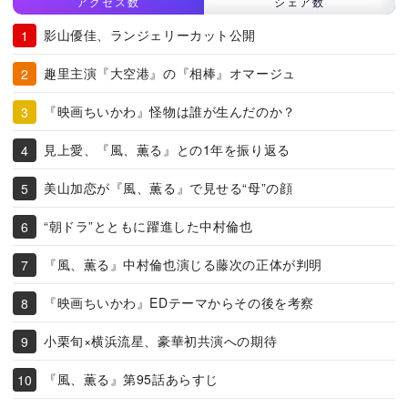
アクセス数
シェア数
影山優佳、ランジェリーカット公開
趣里主演『大空港』の『相棒』オマージュ
『映画ちいかわ』怪物は誰が生んだのか？
見上愛、『風、薫る』との1年を振り返る
美山加恋が『風、薫る』で見せる“母”の顔
“朝ドラ”とともに躍進した中村倫也
『風、薫る』中村倫也演じる藤次の正体が判明
『映画ちいかわ』EDテーマからその後を考察
小栗旬×横浜流星、豪華初共演への期待
『風、薫る』第95話あらすじ