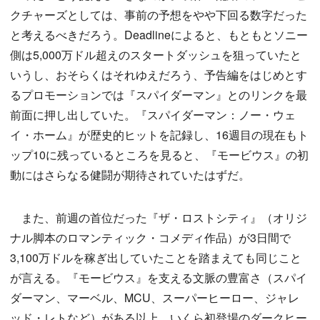
クチャーズとしては、事前の予想をやや下回る数字だった
と考えるべきだろう。Deadlineによると、もともとソニー
側は5,000万ドル超えのスタートダッシュを狙っていたと
いうし、おそらくはそれゆえだろう、予告編をはじめとす
るプロモーションでは『スパイダーマン』とのリンクを最
前面に押し出していた。『スパイダーマン：ノー・ウェ
イ・ホーム』が歴史的ヒットを記録し、16週目の現在もト
ップ10に残っているところを見ると、『モービウス』の初
動にはさらなる健闘が期待されていたはずだ。
また、前週の首位だった『ザ・ロストシティ』（オリジ
ナル脚本のロマンティック・コメディ作品）が3日間で
3,100万ドルを稼ぎ出していたことを踏まえても同じこと
が言える。『モービウス』を支える文脈の豊富さ（スパイ
ダーマン、マーベル、MCU、スーパーヒーロー、ジャレ
ッド・レトなど）がある以上、いくら初登場のダークヒー