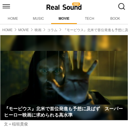
HOME
MUSIC
MOVIE
TECH
BOOK
HOME
MOVIE
映画
コラム
『モービウス』北米で首位発進も予想に
『モービウス』北米で首位発進も予想に及ばず スーパー
ヒーロー映画に求められる高水準
文＝稲垣貴俊