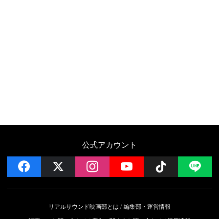
公式アカウント
facebook
x
instagram
YouTube
Follow on 
LI
リアルサウンド映画部とは
編集部・運営情報