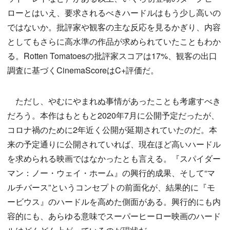
ローとはいえ、要求されるべきハードルはもう少し高いの
ではないか。批評家や観客の主な反応を見るかぎり、内容
としてもさらに高水準の作品が求められていたこともわか
る。Rotten Tomatoesの批評家スコアは17%、観客の出口
調査に基づくCinemaScoreはC+評価だ。
ただし、やむにやまれぬ事情があったことも考慮すべき
だろう。本作はもともと2020年7月に公開予定だったが、
コロナ禍のために2年近く公開が延期されていたのだ。本
来の予定通りに公開されていれば、現在ほど高いハードル
を求められる映画ではなかったとも言える。『スパイダー
マン：ノー・ウェイ・ホーム』の興行的成果、そして“マ
ルチバース”というコンセプトの前面化が、結果的に『モ
ービウス』のハードルを高めた側面がある。興行的にも内
容的にも、あらゆる意味でスーパーヒーロー映画のハード