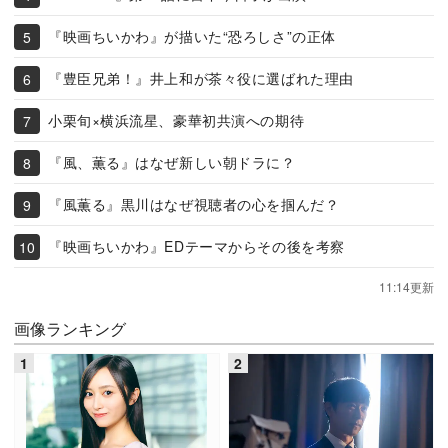
『映画ちいかわ』が描いた“恐ろしさ”の正体
『豊臣兄弟！』井上和が茶々役に選ばれた理由
小栗旬×横浜流星、豪華初共演への期待
『風、薫る』はなぜ新しい朝ドラに？
『風薫る』黒川はなぜ視聴者の心を掴んだ？
『映画ちいかわ』EDテーマからその後を考察
11:14更新
画像ランキング