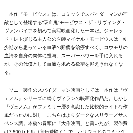
本作『モービウス』は、コミックでスパイダーマンの宿
敵として登場する“吸血鬼”モービウス・ザ・リヴィング・
ヴァンパイアを初めて実写映画化した一本だ。ジャレッ
ド・レト演じる主人公の医師マイケル・モービウスは、幼
少期から患っている血液の難病を治療すべく、コウモリの
血清を自身の肉体に投与。スーパーパワーを手に入れる
が、その代償として血液を求める欲望を抑えきれなくな
る。
ソニー製作のスパイダーマン映画としては、本作は『ヴ
ェノム』シリーズに続くヴィランの映画化作品だ。しかし
『ヴェノム』がファミリー層を意識した比較的ライトな作
風だったのに対し、こちらはよりダークなスリラー／サス
ペンス調。本稿の冒頭に「大作映画」と書いたが、製作費
は7,500万ドル（宣伝費除く）で、ハリウッドのコミック