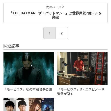
次のページ
『THE BATMAN―ザ・バットマン―』は世界興収7億ドルを
突破
1
(current)
2
関連記事
『モービウス』初の本編映像公開
『モービウス』D・エスピノーサ
監督が語る