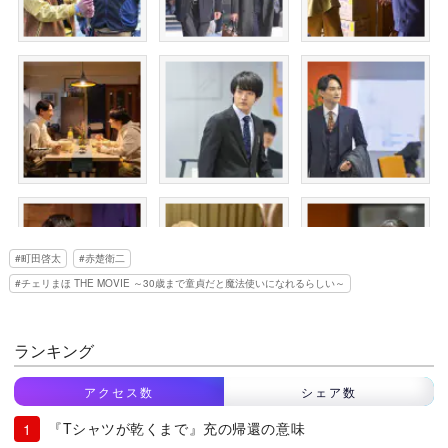
町田啓太
赤楚衛二
チェリまほ THE MOVIE ～30歳まで童貞だと魔法使いになれるらしい～
ランキング
アクセス数
シェア数
『Tシャツが乾くまで』充の帰還の意味