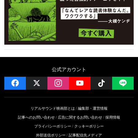
公式アカウント
facebook
x
instagram
YouTube
Follow on 
LI
リアルサウンド映画部とは
編集部・運営情報
記事へのお問い合わせ
広告に関するお問い合わせ
採用情報
プライバシーポリシー
クッキーポリシー
外部送信ポリシー
記事配信先メディア