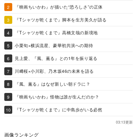
『映画ちいかわ』が描いた“恐ろしさ”の正体
『Tシャツが乾くまで』脚本を生方美久が語る
『Tシャツが乾くまで』高橋文哉の新境地
小栗旬×横浜流星、豪華初共演への期待
見上愛、『風、薫る』との1年を振り返る
川﨑桜×小川彩、乃木坂46の未来を語る
『風、薫る』はなぜ新しい朝ドラに？
『映画ちいかわ』怪物は誰が生んだのか？
『Tシャツが乾くまで』に中島歩がいる必然
03:13更新
画像ランキング