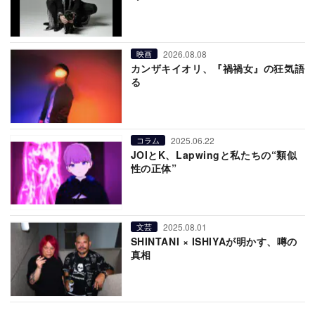
2026.08.08
映画
カンザキイオリ、『禍禍女』の狂気語
る
2025.06.22
コラム
JOIとK、Lapwingと私たちの“類似
性の正体”
2025.08.01
文芸
SHINTANI × ISHIYAが明かす、噂の
真相