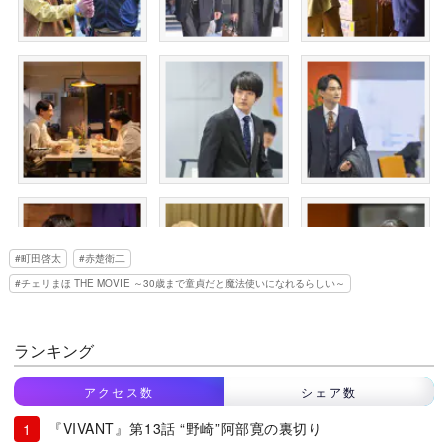
町田啓太
赤楚衛二
チェリまほ THE MOVIE ～30歳まで童貞だと魔法使いになれるらしい～
ランキング
アクセス数
シェア数
『VIVANT』第13話 “野崎”阿部寛の裏切り