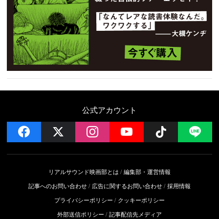
公式アカウント
facebook
x
instagram
YouTube
Follow on 
LI
リアルサウンド映画部とは
編集部・運営情報
記事へのお問い合わせ
広告に関するお問い合わせ
採用情報
プライバシーポリシー
クッキーポリシー
外部送信ポリシー
記事配信先メディア