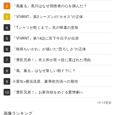
『風薫る』黒川はなぜ視聴者の心を掴んだ？
『VIVANT』第2シーズンの“カオス”の正体
『Tシャツが乾くまで』充の帰還の意味
『VIVANT』第14話に宮下今日子が出演
『映画ちいかわ』が描いた“恐ろしさ”の正体
『豊臣兄弟！』井上和が茶々役に選ばれた理由
『風、薫る』はなぜ新しい朝ドラに？
小栗旬×横浜流星、豪華初共演への期待
『豊臣兄弟！』お家存続をめぐる愛憎劇へ
16:14更新
画像ランキング