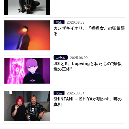
2026.08.08
映画
カンザキイオリ、『禍禍女』の狂気語
る
2025.06.22
コラム
JOIとK、Lapwingと私たちの“類似
性の正体”
2025.08.01
文芸
SHINTANI × ISHIYAが明かす、噂の
真相