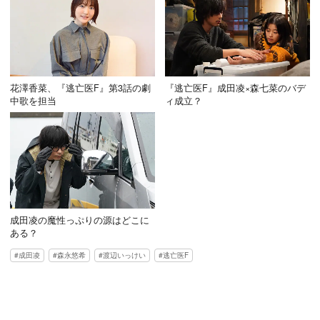
花澤香菜、『逃亡医F』第3話の劇
『逃亡医F』成田凌×森七菜のバデ
中歌を担当
ィ成立？
成田凌の魔性っぷりの源はどこに
ある？
成田凌
森永悠希
渡辺いっけい
逃亡医F