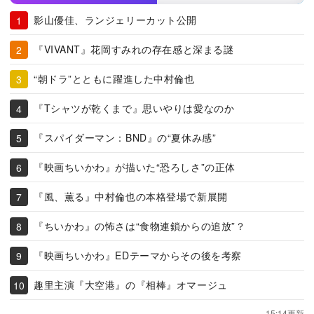
影山優佳、ランジェリーカット公開
『VIVANT』花岡すみれの存在感と深まる謎
“朝ドラ”とともに躍進した中村倫也
『Tシャツが乾くまで』思いやりは愛なのか
『スパイダーマン：BND』の“夏休み感”
『映画ちいかわ』が描いた“恐ろしさ”の正体
『風、薫る』中村倫也の本格登場で新展開
『ちいかわ』の怖さは“食物連鎖からの追放”？
『映画ちいかわ』EDテーマからその後を考察
趣里主演『大空港』の『相棒』オマージュ
15:14更新