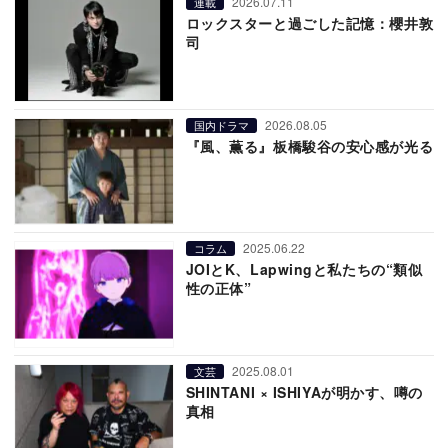
2026.07.11
連載
ロックスターと過ごした記憶：櫻井敦
司
2026.08.05
国内ドラマ
『風、薫る』板橋駿谷の安心感が光る
2025.06.22
コラム
JOIとK、Lapwingと私たちの“類似
性の正体”
2025.08.01
文芸
SHINTANI × ISHIYAが明かす、噂の
真相