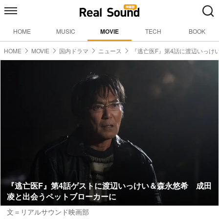
HOME
MUSIC
MOVIE
TECH
BOOK
HOME
MOVIE
国内ドラマ
ニュース
『逃亡医F』第4話に渡辺いっけ
『逃亡医F』第4話ゲストに渡辺いっけい＆森永悠希 成田
凌と出会うペットブローカーに
文＝リアルサウンド映画部