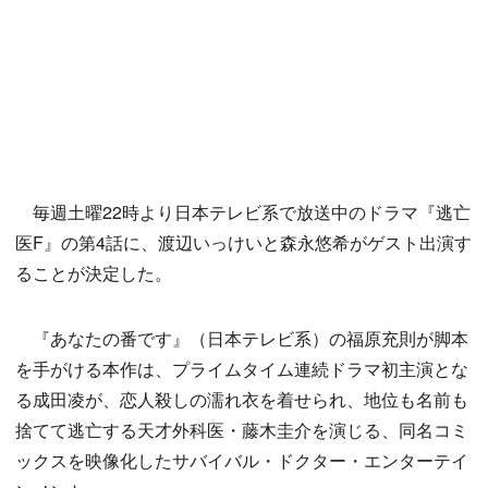
毎週土曜22時より日本テレビ系で放送中のドラマ『逃亡
医F』の第4話に、渡辺いっけいと森永悠希がゲスト出演す
ることが決定した。
『あなたの番です』（日本テレビ系）の福原充則が脚本
を手がける本作は、プライムタイム連続ドラマ初主演とな
る成田凌が、恋人殺しの濡れ衣を着せられ、地位も名前も
捨てて逃亡する天才外科医・藤木圭介を演じる、同名コミ
ックスを映像化したサバイバル・ドクター・エンターテイ