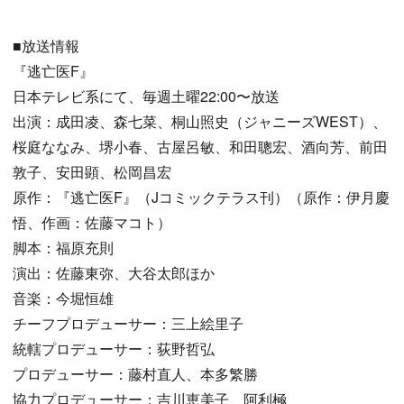
■放送情報
『逃亡医F』
日本テレビ系にて、毎週土曜22:00〜放送
出演：成田凌、森七菜、桐山照史（ジャニーズWEST）、
桜庭ななみ、堺小春、古屋呂敏、和田聰宏、酒向芳、前田
敦子、安田顕、松岡昌宏
原作：『逃亡医F』（Jコミックテラス刊）（原作：伊月慶
悟、作画：佐藤マコト）
脚本：福原充則
演出：佐藤東弥、大谷太郎ほか
音楽：今堀恒雄
チーフプロデューサー：三上絵里子
統轄プロデューサー：荻野哲弘
プロデューサー：藤村直人、本多繁勝
協力プロデューサー：吉川恵美子、阿利極