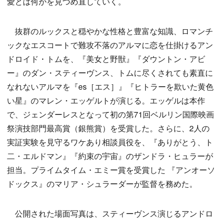
愛とは何かを見つめ直していく。
抜群のルックスと穏やかな性格と豊富な知識、ロマンチ
ックなエスコートで難攻不落のアルマに恋を仕掛けるアン
ドロイド・トムを、『美女と野獣』『ダウントン・アビ
ー』のダン・スティーヴンス、トムに尽くされても素直に
なれないアルマを『es［エス］』『ヒトラーを欺いた黄色
い星』のマレン・エッゲルトが演じる。エッゲルは本作
で、ジェンダーレスとなって初の第71回ベルリン国際映画
祭演技部門最高賞（銀熊賞）を受賞した。さらに、2人の
実証実験を見守るワケあり相談員役を、『ありがとう、ト
二・エルドマン』『約束の宇宙』のザンドラ・ヒュラーが
担当。プライムタイム・エミー賞を受賞した 『アンオーソ
ドックス』のマリア・シュラーダーが監督を務めた。
公開された場面写真は、スティーヴンス演じるアンドロ