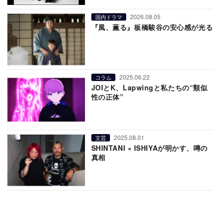
2026.08.05
国内ドラマ
『風、薫る』板橋駿谷の安心感が光る
2025.06.22
コラム
JOIとK、Lapwingと私たちの“類似
性の正体”
2025.08.01
文芸
SHINTANI × ISHIYAが明かす、噂の
真相