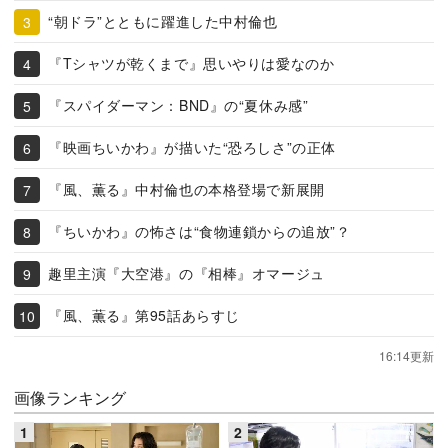
“朝ドラ”とともに躍進した中村倫也
『Tシャツが乾くまで』思いやりは愛なのか
『スパイダーマン：BND』の“夏休み感”
『映画ちいかわ』が描いた“恐ろしさ”の正体
『風、薫る』中村倫也の本格登場で新展開
『ちいかわ』の怖さは“食物連鎖からの追放”？
趣里主演『大空港』の『相棒』オマージュ
『風、薫る』第95話あらすじ
16:14更新
画像ランキング