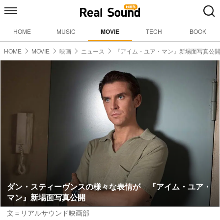
HOME
MUSIC
MOVIE
TECH
BOOK
HOME
MOVIE
映画
ニュース
『アイム・ユア・マン』新場面写真公
ダン・スティーヴンスの様々な表情が 『アイム・ユア・
マン』新場面写真公開
文＝リアルサウンド映画部