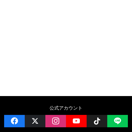
公式アカウント
facebook
x
instagram
YouTube
Follow on 
LI