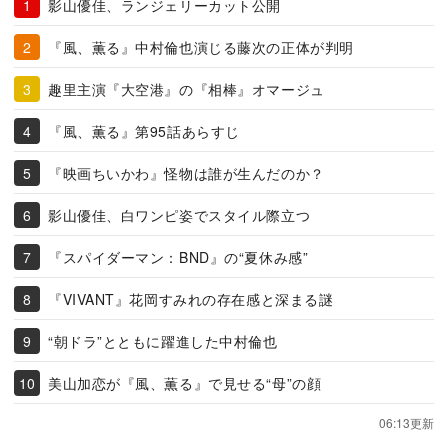
影山優佳、ランジェリーカット公開
『風、薫る』中村倫也演じる藤次の正体が判明
趣里主演『大空港』の『相棒』オマージュ
『風、薫る』第95話あらすじ
『映画ちいかわ』怪物は誰が生んだのか？
影山優佳、白ワンピ姿でスタイル際立つ
『スパイダーマン：BND』の“夏休み感”
『VIVANT』花岡すみれの存在感と深まる謎
“朝ドラ”とともに躍進した中村倫也
美山加恋が『風、薫る』で見せる“母”の顔
06:13更新