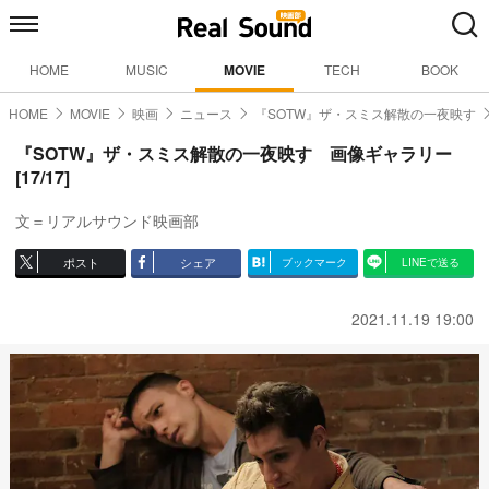
HOME
MUSIC
MOVIE
TECH
BOOK
HOME
MOVIE
映画
ニュース
『SOTW』ザ・スミス解散の一夜映す
『SOTW』ザ・スミス解散の一夜映す 画像ギャラリー
[17/17]
文＝リアルサウンド映画部
ポスト
シェア
ブックマーク
LINEで送る
2021.11.19 19:00