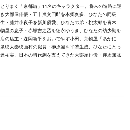
とりまく「京都編」11名のキャラクター。将来の進路に迷
若き大部屋俳優・五十嵐文四郎を本郷奏多、ひなたの同級
級生・藤井小夜子を新川優愛、ひなたの弟・桃太郎を青木
荒物屋の息子・赤螺吉之丞を徳永ゆうき、ひなたの幼少期を
酒店の店主・森岡新平をおいでやす小田、荒物屋「あかに
、条映太秦映画村の職員・榊原誠を平埜生成、ひなたにとっ
安達祐実、日本の時代劇を支えてきた大部屋俳優・伴虚無蔵