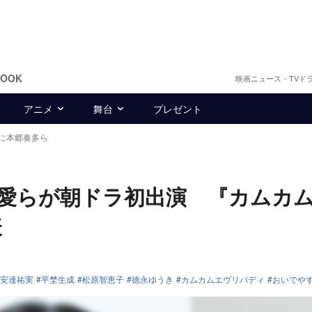
BOOK
映画ニュース・TVド
アニメ
舞台
プレゼント
に本郷奏多ら
愛らが朝ドラ初出演 『カムカ
表
安達祐実
平埜生成
松原智恵子
徳永ゆうき
カムカムエヴリバディ
おいでや