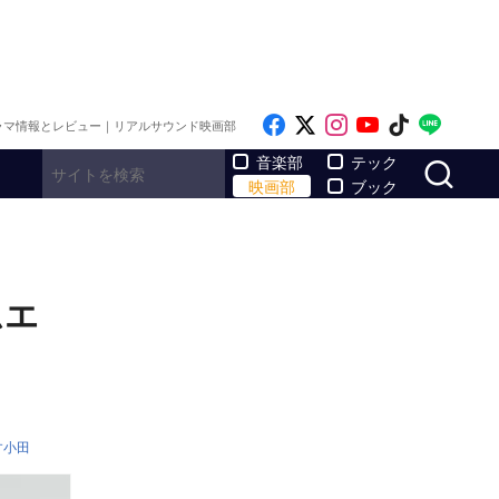
Like on Facebook
Follow on x
Follow on Inst
Follow on Y
Follow on
Follo
ラマ情報とレビュー｜リアルサウンド映画部
サ
音楽部
テック
映画部
ブック
ムエ
す小田