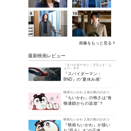
画像をもっと見る
最新映画レビュー
『スパイダーマン：ブランド・ニ
ュー・デイ
『スパイダーマン：
BND』の“夏休み感”
映画ちいかわ 人魚の島のひみつ
『ちいかわ』の怖さは“食
物連鎖からの追放”？
映画ちいかわ 人魚の島のひみつ
『映画ちいかわ』が描い
た“恐ろしさ”の正体