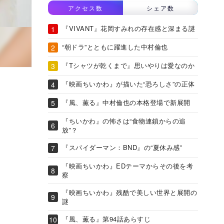
アクセス数
シェア数
『VIVANT』花岡すみれの存在感と深まる謎
“朝ドラ”とともに躍進した中村倫也
『Tシャツが乾くまで』思いやりは愛なのか
『映画ちいかわ』が描いた“恐ろしさ”の正体
『風、薫る』中村倫也の本格登場で新展開
『ちいかわ』の怖さは“食物連鎖からの追
放”？
『スパイダーマン：BND』の“夏休み感”
『映画ちいかわ』EDテーマからその後を考
察
『映画ちいかわ』残酷で美しい世界と展開の
謎
『風、薫る』第94話あらすじ