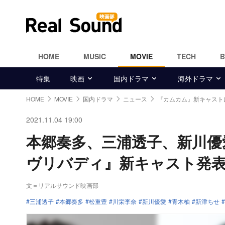
HOME
MUSIC
MOVIE
TECH
特集
映画
国内ドラマ
海外ドラマ
HOME
MOVIE
国内ドラマ
ニュース
『カムカム』新キャスト
2021.11.04 19:00
本郷奏多、三浦透子、新川優
ヴリバディ』新キャスト発
文＝リアルサウンド映画部
三浦透子
本郷奏多
松重豊
川栄李奈
新川優愛
青木柚
新津ちせ