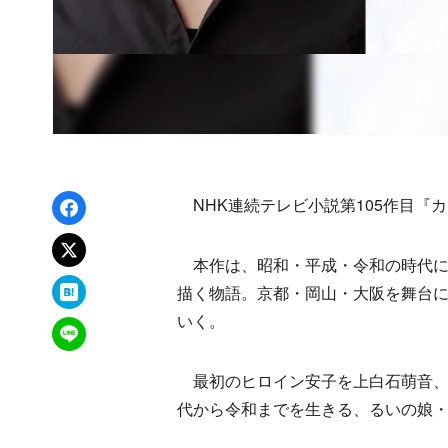
Facebookでシェア
NHK連続テレビ小説第105作目『
xでポスト
本作は、昭和・平成・令和の時代に
はてなブックマーク
描く物語。京都・岡山・大阪を舞台
いく。
LINEで送る
最初のヒロイン安子を上白石萌音、昭
代から令和までを生きる、るいの娘