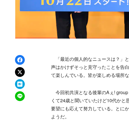
Facebookでシェア
「最近の個人的なニュースは？」と
声はかけずそっと見守ったことを告
xでポスト
て楽しんでいる。皆が楽しめる場所
はてなブックマーク
今回初共演となる後輩のAぇ! gro
LINEで送る
くて24歳と聞いていたけど10代か
要望にも応えて努力している。とに
ようだ。