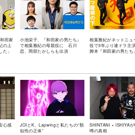
『和田家
小池栄子、『和田家の男たち』
相葉雅紀がネットニュ
紀の上
で相葉雅紀の母親役に 石川
役で3年ぶり連ドラ主
した」
恋、岡部たかしらも出演
脚本『和田家の男たち
安心感
JOIとK、Lapwingと私たちの“類
SHINTANI × ISHIY
似性の正体”
噂の真相