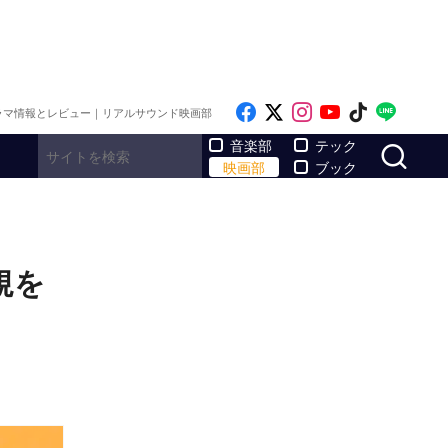
Like on Facebook
Follow on x
Follow on Inst
Follow on Y
Follow on
Follo
ラマ情報とレビュー｜リアルサウンド映画部
サ
音楽部
テック
映画部
ブック
規を