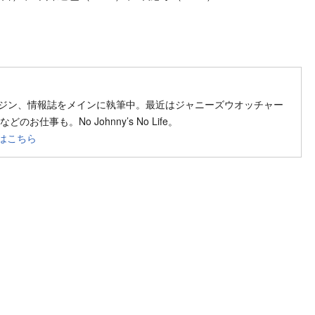
ow on SNS
ガジン、情報誌をメインに執筆中。最近はジャニーズウオッチャー
のお仕事も。No Johnny’s No Life。
はこちら