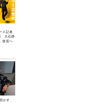
ース記者
演 大石静
』放送へ
Aが明かす、