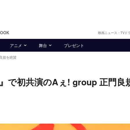
BOOK
映画ニュース・TVド
アニメ
舞台
プレゼント
良規を絶賛
初共演のAぇ! group 正門良