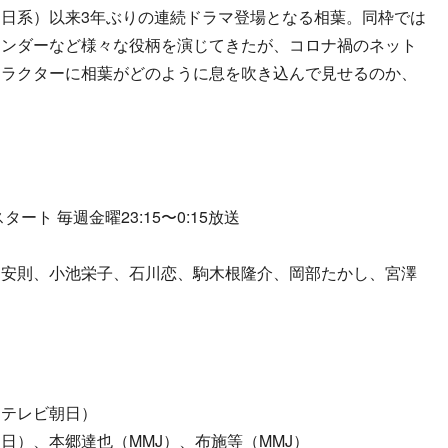
日系）以来3年ぶりの連続ドラマ登場となる相葉。同枠では
テンダーなど様々な役柄を演じてきたが、コロナ禍のネット
ャラクターに相葉がどのように息を吹き込んで見せるのか、
』
ート 毎週金曜23:15〜0:15放送
田安則、小池栄子、石川恋、駒木根隆介、岡部たかし、宮澤
（テレビ朝日）
日）、本郷達也（MMJ）、布施等（MMJ）