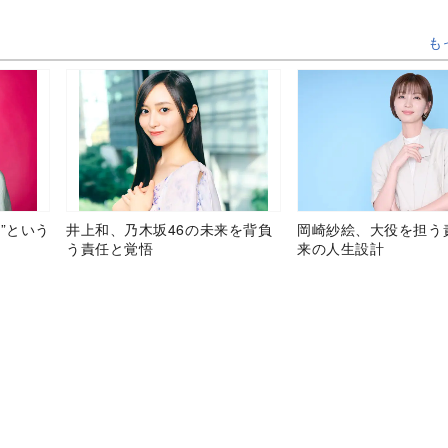
も
”という
井上和、乃木坂46の未来を背負
岡崎紗絵、大役を担う
う責任と覚悟
来の人生設計