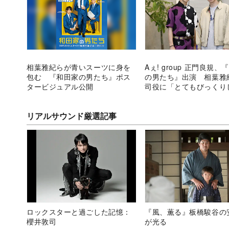
相葉雅紀らが青いスーツに身を
Aぇ! group 正門良規、
包む 『和田家の男たち』ポス
の男たち』出演 相葉雅
タービジュアル公開
司役に「とてもびっくり
リアルサウンド厳選記事
ロックスターと過ごした記憶：
『風、薫る』板橋駿谷の
櫻井敦司
が光る