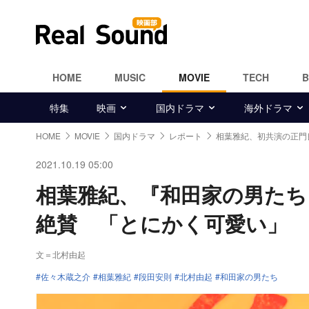
HOME
MUSIC
MOVIE
TECH
特集
映画
国内ドラマ
海外ドラマ
HOME
MOVIE
国内ドラマ
レポート
相葉雅紀、初共演の正門
2021.10.19 05:00
相葉雅紀、『和田家の男たち』で
絶賛 「とにかく可愛い」
文＝北村由起
佐々木蔵之介
相葉雅紀
段田安則
北村由起
和田家の男たち