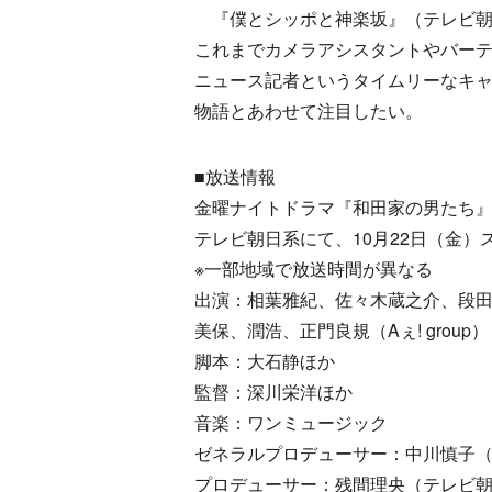
『僕とシッポと神楽坂』（テレビ朝
これまでカメラアシスタントやバー
ニュース記者というタイムリーなキ
物語とあわせて注目したい。
■放送情報
金曜ナイトドラマ『和田家の男たち
テレビ朝日系にて、10月22日（金）スタ
※一部地域で放送時間が異なる
出演：相葉雅紀、佐々木蔵之介、段
美保、潤浩、正門良規（Aぇ! group）
脚本：大石静ほか
監督：深川栄洋ほか
音楽：ワンミュージック
ゼネラルプロデューサー：中川慎子
プロデューサー：残間理央（テレビ朝