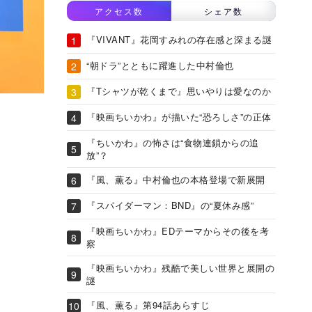
アクセス数
シェア数
『VIVANT』花岡すみれの存在感と深まる謎
“朝ドラ”とともに躍進した中村倫也
『Tシャツが乾くまで』思いやりは愛なのか
『映画ちいかわ』が描いた“恐ろしさ”の正体
『ちいかわ』の怖さは“食物連鎖からの追
放”？
『風、薫る』中村倫也の本格登場で新展開
『スパイダーマン：BND』の“夏休み感”
『映画ちいかわ』EDテーマからその後を考
察
『映画ちいかわ』残酷で美しい世界と展開の
謎
『風、薫る』第94話あらすじ