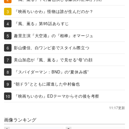
『映画ちいかわ』怪物は誰が生んだのか？
『風、薫る』第95話あらすじ
趣里主演『大空港』の『相棒』オマージュ
影山優佳、白ワンピ姿でスタイル際立つ
美山加恋が『風、薫る』で見せる“母”の顔
『スパイダーマン：BND』の“夏休み感”
“朝ドラ”とともに躍進した中村倫也
『映画ちいかわ』EDテーマからその後を考察
11:17更新
画像ランキング