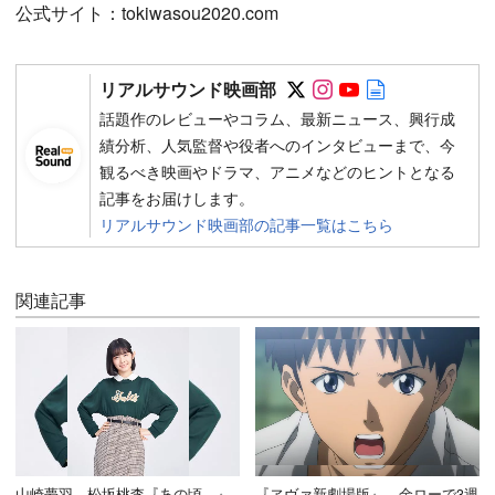
公式サイト：tokiwasou2020.com
Follow on SNS
Follow on SNS
Follow on SN
Author web 
リアルサウンド映画部
話題作のレビューやコラム、最新ニュース、興行成
績分析、人気監督や役者へのインタビューまで、今
観るべき映画やドラマ、アニメなどのヒントとなる
記事をお届けします。
リアルサウンド映画部の記事一覧はこちら
関連記事
山崎夢羽、松坂桃李『あの頃。』
『ヱヴァ新劇場版』、金ローで3週