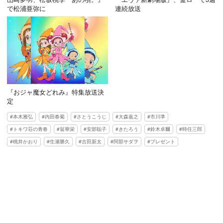
で松浦亜弥に
連続放送
『おジャ魔女どれみ』特集放送決
定
本木雅弘
内田春菊
さとうこうじ
大森嘉之
市川準
トキワ荘の青春
翁華栄
安部聡子
きたろう
鈴木卓爾
時任三郎
桃井かおり
生瀬勝久
古田新太
阿部サダヲ
プレゼント