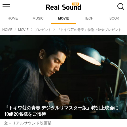
HOME
MUSIC
MOVIE
TECH
BOOK
HOME
MOVIE
プレゼント
『トキワ荘の青春』特別上映会プレゼント
『トキワ荘の青春 デジタルリマスター版』特別上映会に
10組20名様をご招待
文＝リアルサウンド映画部