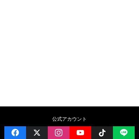
公式アカウント
facebook
x
instagram
YouTube
Follow on 
LI