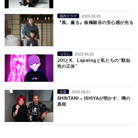
2026.08.05
国内ドラマ
『風、薫る』板橋駿谷の安心感が光る
2025.06.22
コラム
JOIとK、Lapwingと私たちの“類似
性の正体”
2025.08.01
文芸
SHINTANI × ISHIYAが明かす、噂の
真相