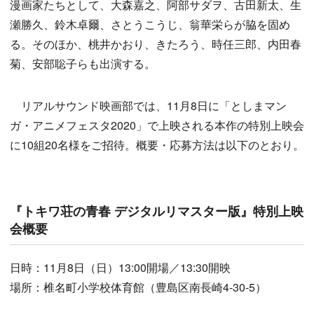
漫画家たちとして、大森嘉之、阿部サダヲ、古田新太、生
瀬勝久、鈴木卓爾、さとうこうじ、翁華栄らが脇を固め
る。そのほか、桃井かおり、きたろう、時任三郎、内田春
菊、安部聡子らも出演する。
リアルサウンド映画部では、11月8日に「としまマン
ガ・アニメフェスタ2020」で上映される本作の特別上映会
に10組20名様をご招待。概要・応募方法は以下のとおり。
『トキワ荘の青春 デジタルリマスター版』特別上映
会概要
日時：11月8日（日）13:00開場／13:30開映
場所：椎名町小学校体育館（豊島区南長崎4-30-5）