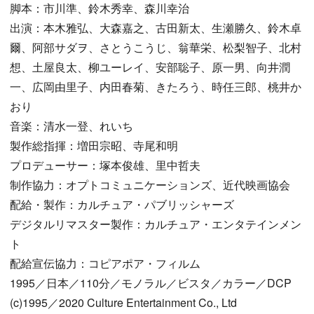
脚本：市川準、鈴木秀幸、森川幸治
出演：本木雅弘、大森嘉之、古田新太、生瀬勝久、鈴木卓
爾、阿部サダヲ、さとうこうじ、翁華栄、松梨智子、北村
想、土屋良太、柳ユーレイ、安部聡子、原一男、向井潤
一、広岡由里子、内田春菊、きたろう、時任三郎、桃井か
おり
音楽：清水一登、れいち
製作総指揮：増田宗昭、寺尾和明
プロデューサー：塚本俊雄、里中哲夫
制作協力：オプトコミュニケーションズ、近代映画協会
配給・製作：カルチュア・パブリッシャーズ
デジタルリマスター製作：カルチュア・エンタテインメン
ト
配給宣伝協力：コピアポア・フィルム
1995／日本／110分／モノラル／ビスタ／カラー／DCP
(c)1995／2020 Culture Entertainment Co., Ltd