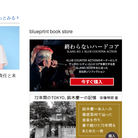
っとみる
blueprint book store
責任と未