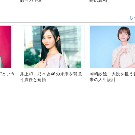
も
”という
井上和、乃木坂46の未来を背負
岡崎紗絵、大役を担う
う責任と覚悟
来の人生設計