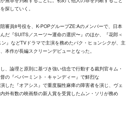
罪か無罪を判断することに。初めて他人の罪を判断すること
実を探していく。
員8号役を、K-POPグループZE:Aのメンバーで、日本
んだ『SUITS／スーツ〜運命の選択〜』のほか、『花郎＜
スン』などTVドラマで主演を務めたパク・ヒョンシクが、主
は、本作が長編スクリーンデビューとなった。
し、論理と原則に基づき強い信念で行動する裁判官キム・
監督の『ペパーミント・キャンディー』で鮮烈な
出演した『オアシス』で重度脳性麻痺の障害者を演じ、ヴェ
国内外有数の映画祭の新人賞を受賞したムン・ソリが務め