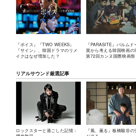
『ボイス』『TWO WEEKS』
『PARASITE』パルム
『サイン』、韓国ドラマのリメ
賞から考える韓国映画
イクはなぜ増加した？
第72回カンヌ国際映画
返る
リアルサウンド厳選記事
ロックスターと過ごした記憶：
『風、薫る』板橋駿谷の
櫻井敦司
が光る