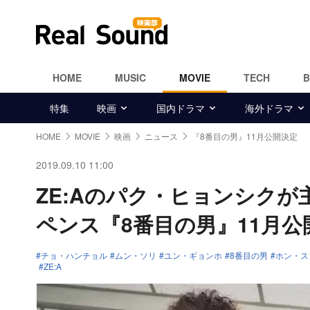
HOME
MUSIC
MOVIE
TECH
特集
映画
国内ドラマ
海外ドラマ
HOME
MOVIE
映画
ニュース
『8番目の男』11月公開決定
2019.09.10 11:00
ZE:Aのパク・ヒョンシク
ペンス『8番目の男』11月公
チョ・ハンチョル
ムン・ソリ
ユン・ギョンホ
8番目の男
ホン・ス
ZE:A