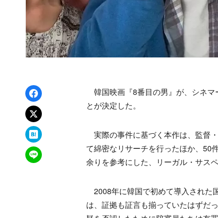
Facebookでシェア
韓国映画『8番目の男』が、シネマー
とが決定した。
xでポスト
はてなブックマーク
実際の事件に基づく本作は、監督・
て綿密なリサーチを行ったほか、50
LINEで送る
余りを参考にした、リーガル・サス
2008年に韓国で初めて導入された
は、証拠も証言も揃っていたはずだ