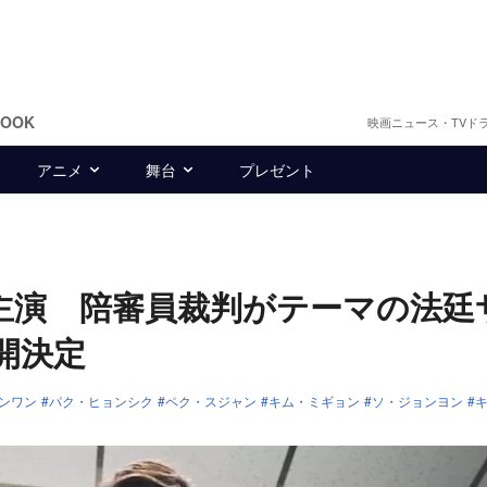
BOOK
映画ニュース・TVド
アニメ
舞台
プレゼント
が主演 陪審員裁判がテーマの法廷
開決定
ンワン
パク・ヒョンシク
ペク・スジャン
キム・ミギョン
ソ・ジョンヨン