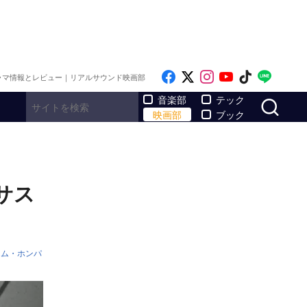
Like on Facebook
Follow on x
Follow on Inst
Follow on Y
Follow on
Follo
ラマ情報とレビュー｜リアルサウンド映画部
サ
音楽部
テック
映画部
ブック
サス
キム・ホンパ