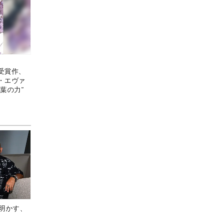
受賞作、
・エヴァ
葉の力”
Aが明かす、