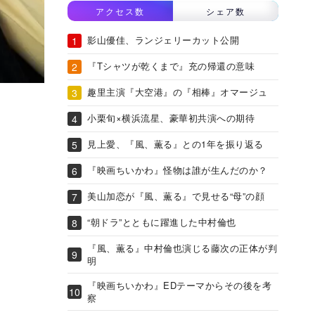
アクセス数
シェア数
影山優佳、ランジェリーカット公開
『Tシャツが乾くまで』充の帰還の意味
趣里主演『大空港』の『相棒』オマージュ
小栗旬×横浜流星、豪華初共演への期待
見上愛、『風、薫る』との1年を振り返る
『映画ちいかわ』怪物は誰が生んだのか？
美山加恋が『風、薫る』で見せる“母”の顔
“朝ドラ”とともに躍進した中村倫也
『風、薫る』中村倫也演じる藤次の正体が判
明
『映画ちいかわ』EDテーマからその後を考
察