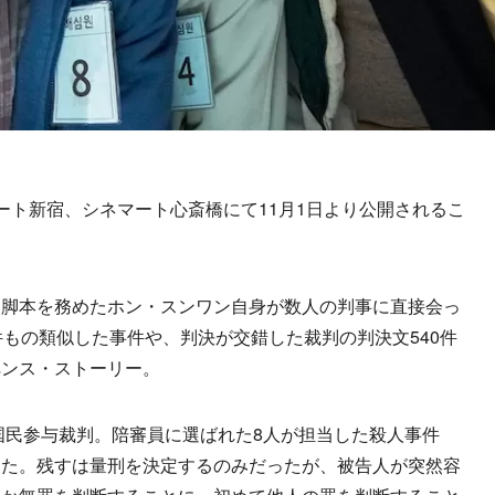
ト新宿、シネマート心斎橋にて11月1日より公開されるこ
脚本を務めたホン・スンワン自身が数人の判事に直接会っ
件もの類似した事件や、判決が交錯した裁判の判決文540件
ペンス・ストーリー。
国民参与裁判。陪審員に選ばれた8人が担当した殺人事件
った。残すは量刑を決定するのみだったが、被告人が突然容