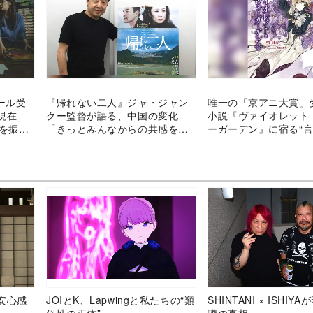
ドール受
『帰れない二人』ジャ・ジャン
唯一の「京アニ大賞」
の現在
クー監督が語る、中国の変化
小説『ヴァイオレット
祭を振り
「きっとみんなからの共感を得
ーガーデン』に宿る“言
られる」
安心感
JOIとK、Lapwingと私たちの“類
SHINTANI × ISHIY
似性の正体”
噂の真相