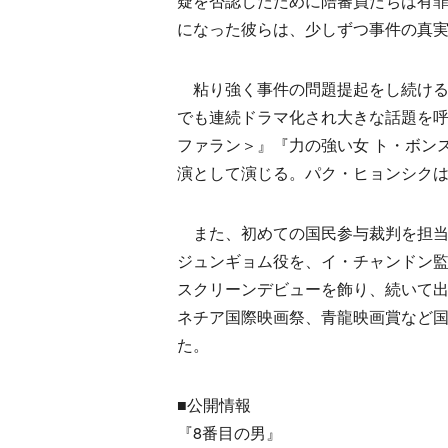
疑を否認したために陪審員たちは有
になった彼らは、少しずつ事件の真
粘り強く事件の問題提起をし続ける陪審
でも連続ドラマ化され大きな話題を呼
ファラン＞』『力の強い女 ト・ボン
演として演じる。パク・ヒョンシク
また、初めての国民参与裁判を担当
ジュンギョム役を、イ・チャンドン
スクリーンデビューを飾り、続いて
ネチア国際映画祭、青龍映画賞など
た。
■公開情報
『8番目の男』