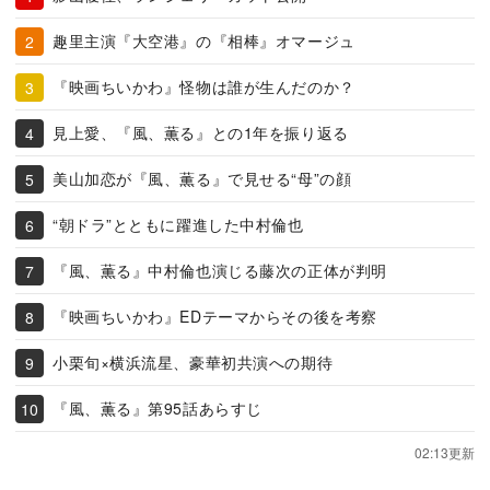
趣里主演『大空港』の『相棒』オマージュ
『映画ちいかわ』怪物は誰が生んだのか？
見上愛、『風、薫る』との1年を振り返る
美山加恋が『風、薫る』で見せる“母”の顔
“朝ドラ”とともに躍進した中村倫也
『風、薫る』中村倫也演じる藤次の正体が判明
『映画ちいかわ』EDテーマからその後を考察
小栗旬×横浜流星、豪華初共演への期待
『風、薫る』第95話あらすじ
02:13更新