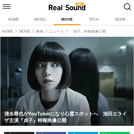
HOME
MUSIC
MOVIE
TECH
BOOK
HOME
MOVIE
映画
ニュース
『貞子』特報映像公開
清水尋也がYouTuberになり心霊スポットへ 池田エライ
ザ主演『貞子』特報映像公開