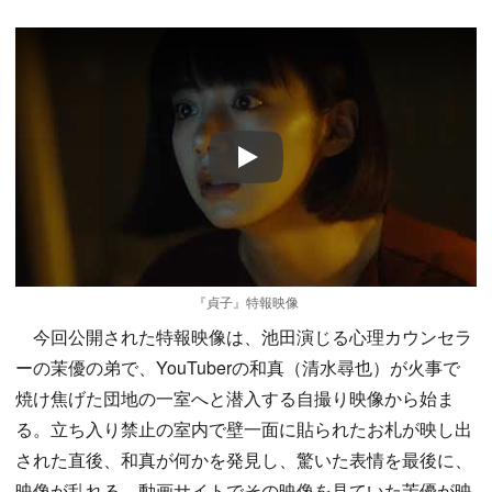
Play
『貞子』特報映像
今回公開された特報映像は、池田演じる心理カウンセラ
ーの茉優の弟で、YouTuberの和真（清水尋也）が火事で
焼け焦げた団地の一室へと潜入する自撮り映像から始ま
る。立ち入り禁止の室内で壁一面に貼られたお札が映し出
された直後、和真が何かを発見し、驚いた表情を最後に、
映像が乱れる。動画サイトでその映像を見ていた茉優が映