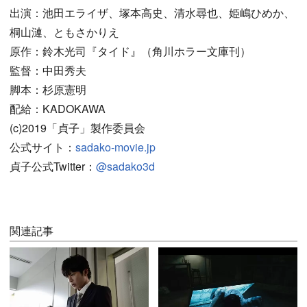
出演：池田エライザ、塚本高史、清水尋也、姫嶋ひめか、
桐山漣、ともさかりえ
原作：鈴木光司『タイド』（角川ホラー文庫刊）
監督：中田秀夫
脚本：杉原憲明
配給：KADOKAWA
(c)2019「貞子」製作委員会
公式サイト：
sadako-movie.jp
貞子公式Twitter：
@sadako3d
関連記事