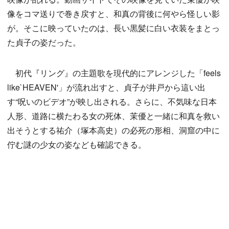
像をコマ送りで巻き戻すと、和真の背後に何やら怪しい影
が。そこに映っていたのは、長い黒髪に白い衣装をまとっ
た貞子の姿だった。
初代『リング』の主題歌を現代的にアレンジした「feels
like`HEAVEN'」が流れ出すと、貞子が井戸から這い出
す“呪いのビデオ”が映し出される。さらに、不気味な日本
人形、道路に横たわる女の死体、茉優と一緒に和真を救い
出そうとする祐介（塚本高史）の必死の形相、洞窟の中に
佇む謎の少女の姿なども確認できる。