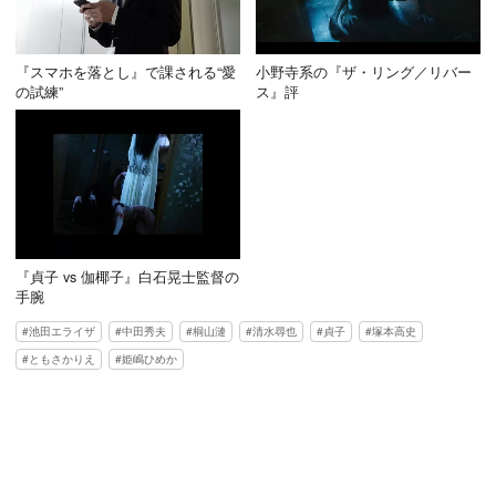
『スマホを落とし』で課される“愛
小野寺系の『ザ・リング／リバー
の試練”
ス』評
『貞子 vs 伽椰子』白石晃士監督の
手腕
池田エライザ
中田秀夫
桐山漣
清水尋也
貞子
塚本高史
ともさかりえ
姫嶋ひめか