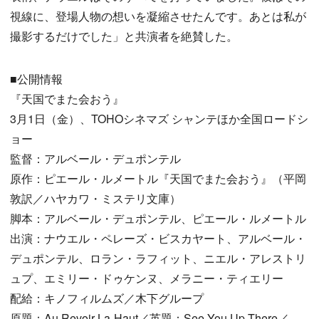
視線に、登場人物の想いを凝縮させたんです。あとは私が
撮影するだけでした」と共演者を絶賛した。
■公開情報
『天国でまた会おう』
3月1日（金）、TOHOシネマズ シャンテほか全国ロードシ
ョー
監督：アルベール・デュポンテル
原作：ピエール・ルメートル『天国でまた会おう』（平岡
敦訳／ハヤカワ・ミステリ文庫）
脚本：アルベール・デュポンテル、ピエール・ルメートル
出演：ナウエル・ペレーズ・ビスカヤート、アルベール・
デュポンテル、ロラン・ラフィット、ニエル・アレストリ
ュプ、エミリー・ドゥケンヌ、メラニー・ティエリー
配給：キノフィルムズ／木下グループ
原題：Au Revoir La-Haut／英題：See You Up There／