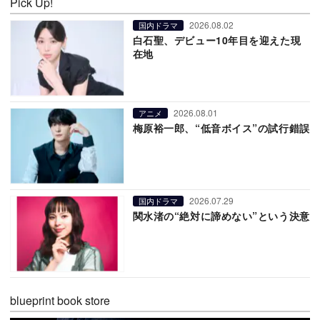
Pick Up!
2026.08.02
国内ドラマ
白石聖、デビュー10年目を迎えた現
在地
2026.08.01
アニメ
梅原裕一郎、“低音ボイス”の試行錯誤
2026.07.29
国内ドラマ
関水渚の“絶対に諦めない”という決意
blueprint book store