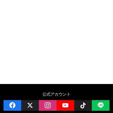
公式アカウント
facebook
x
instagram
YouTube
Follow on 
LI