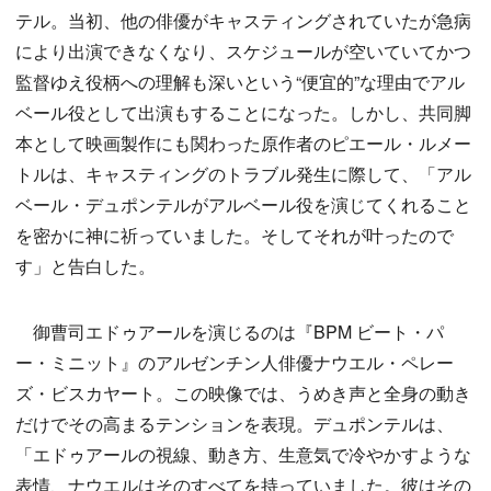
テル。当初、他の俳優がキャスティングされていたが急病
により出演できなくなり、スケジュールが空いていてかつ
監督ゆえ役柄への理解も深いという“便宜的”な理由でアル
ベール役として出演もすることになった。しかし、共同脚
本として映画製作にも関わった原作者のピエール・ルメー
トルは、キャスティングのトラブル発生に際して、「アル
ベール・デュポンテルがアルベール役を演じてくれること
を密かに神に祈っていました。そしてそれが叶ったので
す」と告白した。
御曹司エドゥアールを演じるのは『BPM ビート・パ
ー・ミニット』のアルゼンチン人俳優ナウエル・ペレー
ズ・ビスカヤート。この映像では、うめき声と全身の動き
だけでその高まるテンションを表現。デュポンテルは、
「エドゥアールの視線、動き方、生意気で冷やかすような
表情、ナウエルはそのすべてを持っていました。彼はその