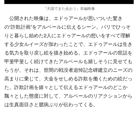
『天国でまた会おう』本編映像
公開された映像は、エドゥアールが思いついた驚き
の“詐欺計画”をアルベールに伝えるシーン。パリでひっそ
りと暮らし始めた2人にエドゥアールの想いをすべて理解
する少女ルイーズが加わったことで、エドゥアールは生き
る気力を取り戻し絵を描き始める。エドゥアールの世話を
甲斐甲斐しく続けてきたアルベールも嬉しそうに見せても
らうが、それは、世間の戦没者追悼記念碑建立のニーズの
高まりに乗じて、大金をせしめる詐欺を働くための絵だっ
た。詐欺計画を嬉々として伝えるエドゥアールのどこか
飄々とした態度に対して、アルベールのリアクションから
は生真面目さと臆病ぶりが伝わってくる。