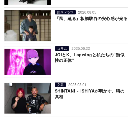
2026.08.05
国内ドラマ
『風、薫る』板橋駿谷の安心感が光る
2025.06.22
コラム
JOIとK、Lapwingと私たちの“類似
性の正体”
2025.08.01
文芸
SHINTANI × ISHIYAが明かす、噂の
真相