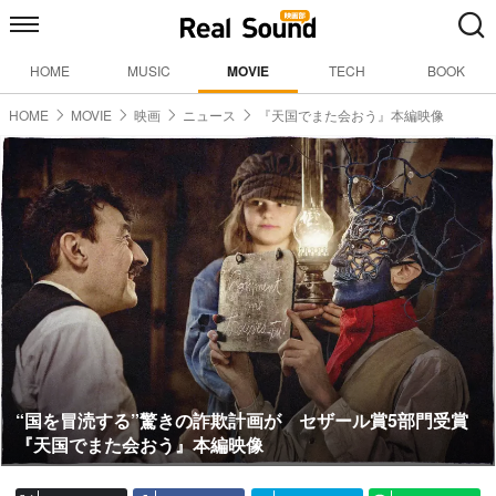
HOME
MUSIC
MOVIE
TECH
BOOK
HOME
MOVIE
映画
ニュース
『天国でまた会おう』本編映像
“国を冒涜する”驚きの詐欺計画が セザール賞5部門受賞
『天国でまた会おう』本編映像