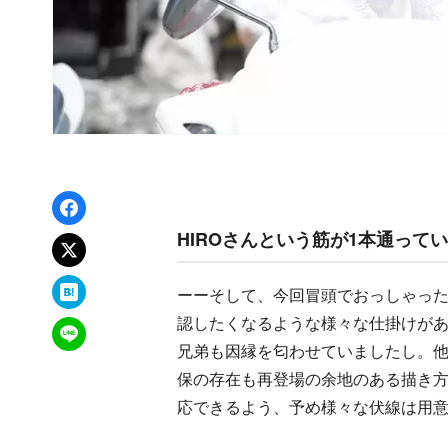
Facebookでシェア
HIROさんという筋が1本通って
xでポスト
はてなブックマーク
ーーそして、今回冒頭でおっしゃっ
認したくなるような様々な仕掛けが
LINEで送る
兄弟も因縁を匂わせていましたし。
保の存在も再登場の余地のある描き
応できるよう、予め様々な伏線は用