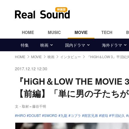
HOME
MUSIC
MOVIE
TECH
特集
映画
国内ドラマ
海外ドラマ
HOME
MOVIE
映画
インタビュー
『HiGH＆LOW 3』平沼
2017.12.12 12:30
『HiGH＆LOW THE MO
【前編】「単に男の子たち
文・取材＝藤谷千明
HIRO
DOUBT
SWORD
九龍
コブラ
雨宮兄弟
琥珀
平沼紀久