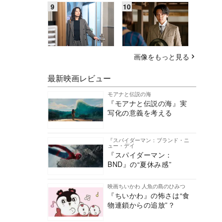
画像をもっと見る
最新映画レビュー
モアナと伝説の海
『モアナと伝説の海』実
写化の意義を考える
『スパイダーマン：ブランド・ニ
ュー・デイ
『スパイダーマン：
BND』の“夏休み感”
映画ちいかわ 人魚の島のひみつ
『ちいかわ』の怖さは“食
物連鎖からの追放”？