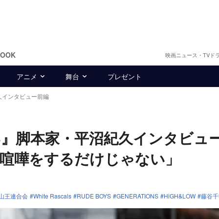
BOOK
映画ニュース・TVド
アニメ
舞台
プレゼント
紀久インタビュー前編
VIE 3』脚本家・平沼紀久インタビュ
が喧嘩をするだけじゃない」
山王連合会
White Rascals
RUDE BOYS
GENERATIONS
HiGH&LOW
藤谷千