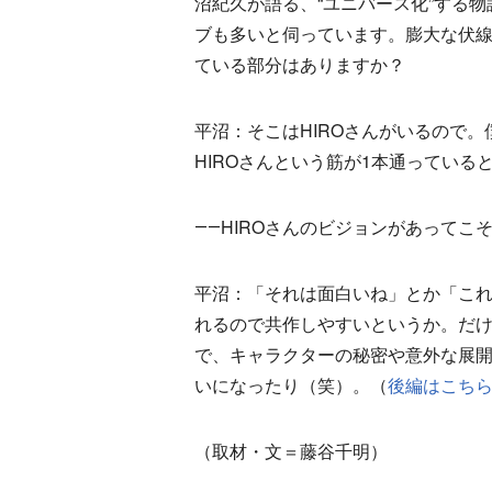
沼紀久が語る、“ユニバース化”する
ブも多いと伺っています。膨大な伏
ている部分はありますか？
平沼：そこはHIROさんがいるので
HIROさんという筋が1本通っている
――HIROさんのビジョンがあってこ
平沼：「それは面白いね」とか「これ
れるので共作しやすいというか。だけ
で、キャラクターの秘密や意外な展
いになったり（笑）。（
後編はこち
（取材・文＝藤谷千明）