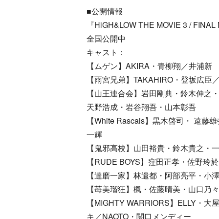
■公開情報
『HiGH&LOW THE MOVIE 3 / FINAL
全国公開中
キャスト：
【ムゲン】AKIRA・青柳翔／井浦新
【雨宮兄弟】TAKAHIRO・登坂広臣
【山王連合会】岩田剛典・鈴木伸之
天野浩成・岩谷翔吾・山本彰吾
【White Rascals】黒木啓司
一輝
【鬼邪高校】山田裕貴・鈴木貴之・
【RUDE BOYS】窪田正孝・佐野
【達磨一家】林遣都・阿部亮平・小
【苺美瑠狂】楓・佐藤晴美・山口乃
【MIGHTY WARRIORS】ELLY
キ／NAOTO・関口メンディー