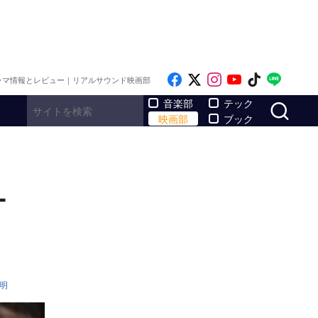
Like on Facebook
Follow on x
Follow on Inst
Follow on Y
Follow on
Follo
ラマ情報とレビュー｜リアルサウンド映画部
サ
音楽部
テック
映画部
ブック
ー
明