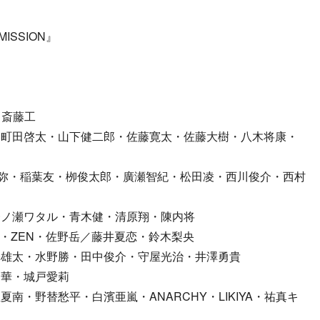
 MISSION』
／斎藤工
・町田啓太・山下健二郎・佐藤寛太・佐藤大樹・八木将康・
・ 遠藤雄弥・稲葉友・栁俊太郎・廣瀬智紀・松田凌・西川俊介・西村
一ノ瀬ワタル・青木健・清原翔・陳内将
玲於・ZEN・佐野岳／藤井夏恋・鈴木梨央
澤雄太・水野勝・田中俊介・守屋光治・井澤勇貴
々華・城戸愛莉
・大屋夏南・野替愁平・白濱亜嵐・ANARCHY・LIKIYA・祐真キ