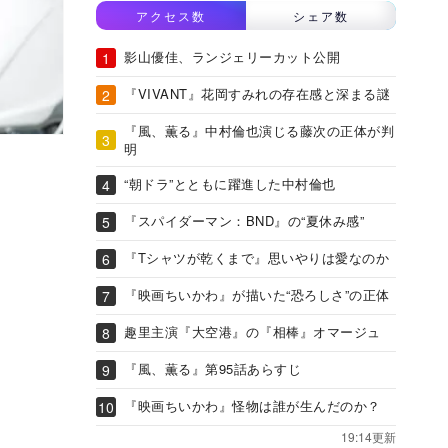
アクセス数
シェア数
影山優佳、ランジェリーカット公開
『VIVANT』花岡すみれの存在感と深まる謎
『風、薫る』中村倫也演じる藤次の正体が判
明
“朝ドラ”とともに躍進した中村倫也
『スパイダーマン：BND』の“夏休み感”
『Tシャツが乾くまで』思いやりは愛なのか
『映画ちいかわ』が描いた“恐ろしさ”の正体
趣里主演『大空港』の『相棒』オマージュ
『風、薫る』第95話あらすじ
『映画ちいかわ』怪物は誰が生んだのか？
19:14更新