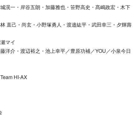
岩城滉一・岸谷五朗・加藤雅也・笹野高史・髙嶋政宏・木下
林 直己・尚玄・小野塚勇人・渡邉紘平・武田幸三・夕輝壽
加瀬マイ
藤洋介・渡辺裕之・池上幸平／豊原功補／YOU／小泉今日
m HI-AX
会