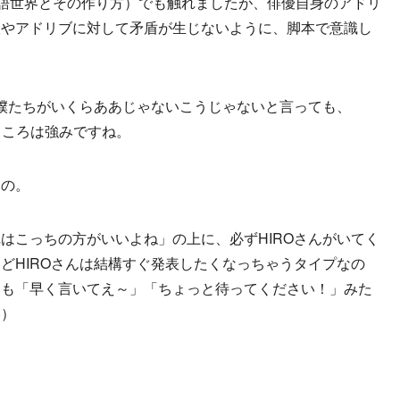
物語世界とその作り方）でも触れましたが、俳優自身のアドリ
線やアドリブに対して矛盾が生じないように、脚本で意識し
。僕たちがいくらああじゃないこうじゃないと言っても、
ところは強みですね。
その。
はこっちの方がいいよね」の上に、必ずHIROさんがいてく
どHIROさんは結構すぐ発表したくなっちゃうタイプなの
開も「早く言いてえ～」「ちょっと待ってください！」みた
ら
）