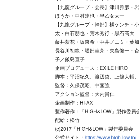
【九龍グループ・会長】津川雅彦・
ほうか・中村達也・早乙女太一
【九龍グループ・幹部】橘ケンチ・小
太・白石朋也・荒木秀行・黒石高大
藤井萩花・坂東希・中井ノエミ・葉
長谷川初範・堀部圭亮・矢島健一・斎
子／飯島直子
企画プロデュース：EXILE HIRO
脚本：平沼紀久、渡辺啓、上條大輔、Tea
監督：久保茂昭、中茎強
アクション監督：大内貴仁
企画制作：HI-AX
製作著作：「HiGH&LOW」製作委員
配給：松竹
(c)2017「HiGH&LOW」製作委員会
公式サイト：
https://www.high-low.jp/