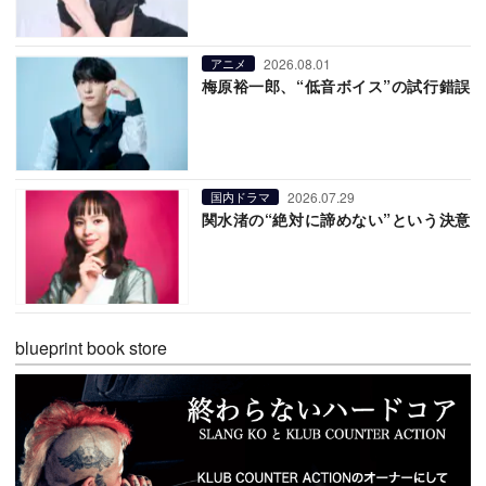
2026.08.01
アニメ
梅原裕一郎、“低音ボイス”の試行錯誤
2026.07.29
国内ドラマ
関水渚の“絶対に諦めない”という決意
blueprint book store