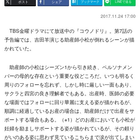
ポスト
シェア
ブックマーク
LINEで送る
2017.11.24 17:00
TBS金曜ドラマにて放送中の『コウノドリ』。第7話の
予告編では、吉田羊演じる助産師小松が倒れるシーンが描
かれていた。
助産師の小松はシーズン1から引き続き、ペルソナメン
バーの母的な存在という重要な役どころだ。いつも明るく
周りのフォローを忘れず、しかし時に厳しい一面もあり、
サクラと四宮の良き理解者でもある。出産時、医師の必要
な場面ではフォローに回り華麗に支える姿が描かれるが、
順調に経過しているお産の場合は、助産師だけで出産をサ
ポートする場合もある。（※1）どのお産においても小松が
妊婦を励ましサポートする姿が描かれているが、その頼り
がいのある姿に思わず見ているこちらまで涙が出てしまい