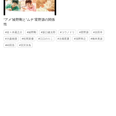
“アメ”綾野剛と“ムチ”星野源の関係
性
佐々木蔵之介
綾野剛
坂口健太郎
コウノドリ
星野源
吉田羊
大森南朋
松岡茉優
江口のりこ
古畑星夏
浅野和之
橋本美波
峠田浩
宮沢氷魚