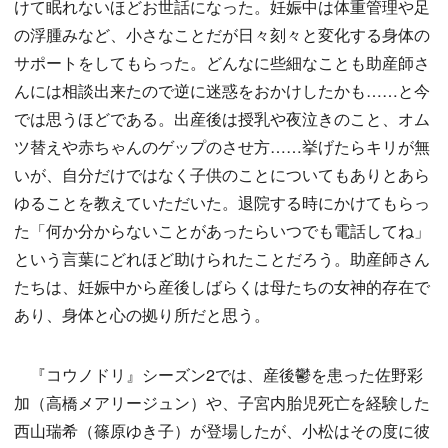
けて眠れないほどお世話になった。妊娠中は体重管理や足
の浮腫みなど、小さなことだが日々刻々と変化する身体の
サポートをしてもらった。どんなに些細なことも助産師さ
んには相談出来たので逆に迷惑をおかけしたかも……と今
では思うほどである。出産後は授乳や夜泣きのこと、オム
ツ替えや赤ちゃんのゲップのさせ方……挙げたらキリが無
いが、自分だけではなく子供のことについてもありとあら
ゆることを教えていただいた。退院する時にかけてもらっ
た「何か分からないことがあったらいつでも電話してね」
という言葉にどれほど助けられたことだろう。助産師さん
たちは、妊娠中から産後しばらくは母たちの女神的存在で
あり、身体と心の拠り所だと思う。
『コウノドリ』シーズン2では、産後鬱を患った佐野彩
加（高橋メアリージュン）や、子宮内胎児死亡を経験した
西山瑞希（篠原ゆき子）が登場したが、小松はその度に彼