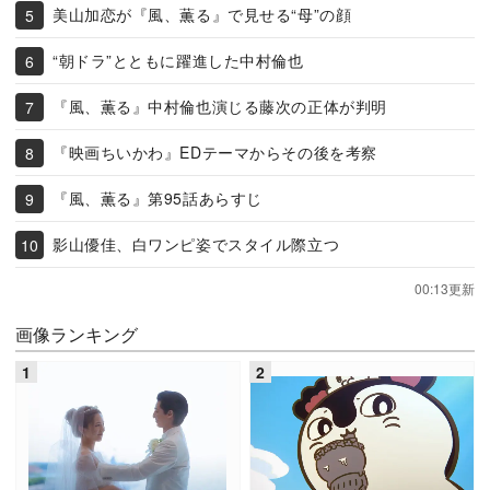
美山加恋が『風、薫る』で見せる“母”の顔
“朝ドラ”とともに躍進した中村倫也
『風、薫る』中村倫也演じる藤次の正体が判明
『映画ちいかわ』EDテーマからその後を考察
『風、薫る』第95話あらすじ
影山優佳、白ワンピ姿でスタイル際立つ
00:13更新
画像ランキング