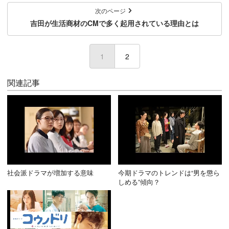
次のページ
吉田が生活商材のCMで多く起用されている理由とは
1
(current)
2
関連記事
社会派ドラマが増加する意味
今期ドラマのトレンドは“男を懲ら
しめる”傾向？