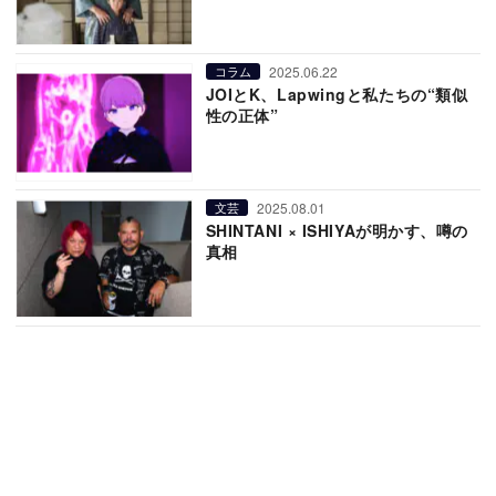
2025.06.22
コラム
JOIとK、Lapwingと私たちの“類似
性の正体”
2025.08.01
文芸
SHINTANI × ISHIYAが明かす、噂の
真相