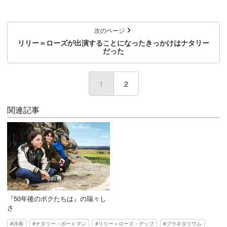
次のページ
リリー＝ローズが出演することになったきっかけはナタリー
だった
1
(current)
2
関連記事
『50年後のボクたちは』の瑞々し
さ
洋画
ナタリー・ポートマン
リリー＝ローズ・デップ
プラネタリウム