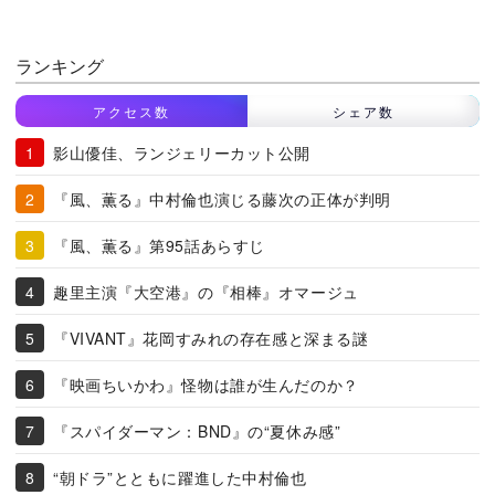
ランキング
アクセス数
シェア数
影山優佳、ランジェリーカット公開
『風、薫る』中村倫也演じる藤次の正体が判明
『風、薫る』第95話あらすじ
趣里主演『大空港』の『相棒』オマージュ
『VIVANT』花岡すみれの存在感と深まる謎
『映画ちいかわ』怪物は誰が生んだのか？
『スパイダーマン：BND』の“夏休み感”
“朝ドラ”とともに躍進した中村倫也