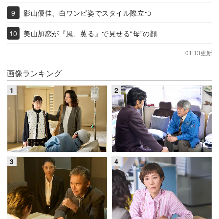
影山優佳、白ワンピ姿でスタイル際立つ
美山加恋が『風、薫る』で見せる“母”の顔
01:13更新
画像ランキング