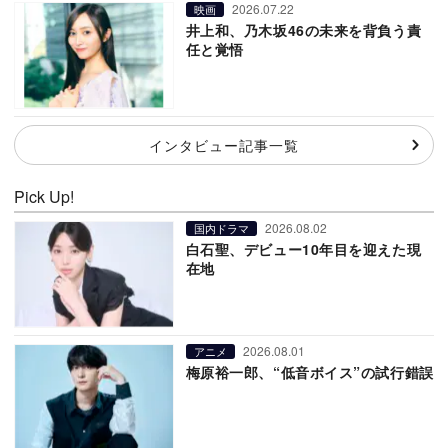
2026.07.22
映画
井上和、乃木坂46の未来を背負う責
任と覚悟
インタビュー記事一覧
Pick Up!
2026.08.02
国内ドラマ
白石聖、デビュー10年目を迎えた現
在地
2026.08.01
アニメ
梅原裕一郎、“低音ボイス”の試行錯誤