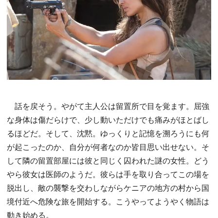
話を戻そう。やがて主人公は留置所で目を覚ます。屈強
な身体は傷だらけで、少し動いただけでも痛みがほとばし
るほどだ。そして、沈黙。ゆっくりと記憶を溯ろうにも何
が起こったのか、自分が何者なのか皆目思い出せない。そ
して隣の留置部屋には彼と同じく囚われた謎の女性。どう
やら彼女は医師のようだ。彼らは手を取り合ってこの場を
脱出し、敵の襲撃を交わしながらケニアの地方の村から国
境付近へ危険な旅を開始する。こうやってようやく物語は
動き始める。