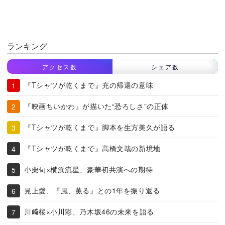
ランキング
アクセス数
シェア数
『Tシャツが乾くまで』充の帰還の意味
『映画ちいかわ』が描いた“恐ろしさ”の正体
『Tシャツが乾くまで』脚本を生方美久が語る
『Tシャツが乾くまで』高橋文哉の新境地
小栗旬×横浜流星、豪華初共演への期待
見上愛、『風、薫る』との1年を振り返る
川﨑桜×小川彩、乃木坂46の未来を語る