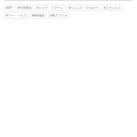
SF
牛津厚信
ジョー・ミアーレ
ベレニス・マルロー
リヴォルト
リー・ペイス
第9地区
南アフリカ