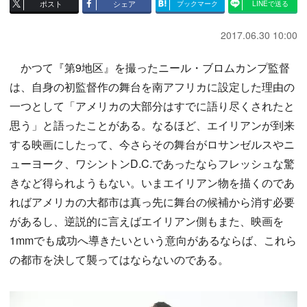
ポスト
シェア
ブックマーク
LINEで送る
2017.06.30 10:00
かつて『第9地区』を撮ったニール・ブロムカンプ監督
は、自身の初監督作の舞台を南アフリカに設定した理由の
一つとして「アメリカの大部分はすでに語り尽くされたと
思う」と語ったことがある。なるほど、エイリアンが到来
する映画にしたって、今さらその舞台がロサンゼルスやニ
ューヨーク、ワシントンD.C.であったならフレッシュな驚
きなど得られようもない。いまエイリアン物を描くのであ
ればアメリカの大都市は真っ先に舞台の候補から消す必要
があるし、逆説的に言えばエイリアン側もまた、映画を
1mmでも成功へ導きたいという意向があるならば、これら
の都市を決して襲ってはならないのである。