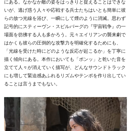
にある。なかなか敵の姿をはっきりと捉えることはできな
いが、逃げ惑う人々や応戦する兵士たちはいとも簡単に彼
らの放つ光線を浴び、一瞬にして煙のように消滅。思わず
記号的にスティーヴン・スピルバーグの『宇宙戦争』の一
場面を彷彿する人も多かろう。元々エイリアンの襲来劇で
はかくも彼らの圧倒的な攻撃力を明確化するためにも、
「光線を受けた時にどのような反応が起こるか」を丁寧に
描く傾向にある。本作においても「ポンッ」と乾いた音を
立てて人々が消えていく描写が、どんなサウンドトラック
にも増して緊迫感あふれるリズムやテンポを作り出してい
ることは言うまでもない。