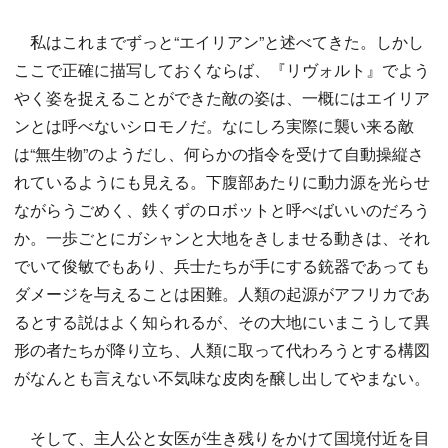
私はこれまでずっと“エイリアン”と述べてきた。しかし
ここで正確に描写しておくならば、『リヴォルト』でよう
やく姿を捉えることができた敵の姿は、一概にはエイリア
ンとは呼べないシロモノだ。なにしろ実際に襲い来る敵
は“無生物”のようだし、何らかの指令を受けて自動操縦さ
れているようにも見える。下腹部あたりに動力源を光らせ
ながらうごめく、鉄くずのロボットと呼べばいいのだろう
か。一歩ごとにガシャンと大地をきしませる動きは、それ
でいて俊敏でもあり、兵士たちが手にする銃器であっても
ダメージを与えることは困難。人類の起源がアフリカであ
るとする説はよく知られるが、その大地にいまこうして異
形の者たちが降り立ち、人類に取って代わろうとする構図
がなんとも言えない不気味な皮肉を醸し出してやまない。
そして、主人公と女医が生き残りをかけて国境付近を目