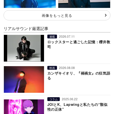
画像をもっと見る
リアルサウンド厳選記事
2026.07.11
連載
ロックスターと過ごした記憶：櫻井敦
司
2026.08.08
映画
カンザキイオリ、『禍禍女』の狂気語
る
2025.06.22
コラム
JOIとK、Lapwingと私たちの“類似
性の正体”