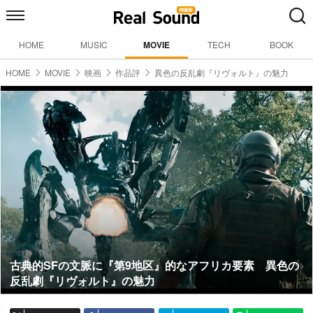
HOME
MUSIC
MOVIE
TECH
BOOK
HOME
MOVIE
映画
作品評
異色の反乱劇『リヴォルト』の魅力
古典的SFの文脈に『第9地区』的なアフリカ要素 異色の
反乱劇『リヴォルト』の魅力