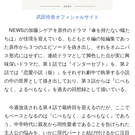
武田玲奈オフィシャルサイト
NEWSの加藤シゲアキ原作のドラマ『傘を持たない蟻た
ちは』が佳境を迎えている。もともと６編の短編集であっ
た原作から３つのエピソードを抜き出し、それをオムニバ
ス形式にはせずに、連続ドラマとして脚色した点が実に興
味深いドラマだ。第１話では『インターセプト』を、第２
話では『恋愛小説（仮）』をそれぞれ劇中で執筆する小説
の中の世界として描き出しており、第３話からは『にべも
なく、よるべもなく』を過去の回想録として描いている。
今週放送される第４話で最終回を迎えるのだが、ここで
もベースとなるのは『にべもなく、よるべもなく』であろ
う。中学時代に親友から同性愛者であることを告げられた
主人公の悩みを、いかに現代パートと結び付けるかに注目