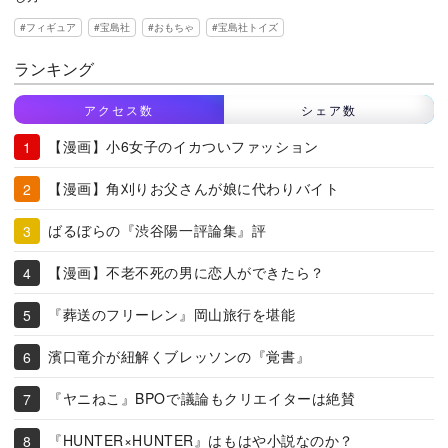
フィギュア
宝島社
おもちゃ
宝島社トイズ
ランキング
アクセス数
シェア数
【漫画】小6女子のイカついファッション
【漫画】角刈りお父さんが娘に代わりバイト
ばるぼらの『渋谷陽一評論集』評
【漫画】不老不死の男に恋人ができたら？
『葬送のフリーレン』岡山旅行を堪能
濱口竜介が紐解くブレッソンの『覚書』
『ヤニねこ』BPOで議論もクリエイターは絶賛
『HUNTER×HUNTER』はもはや小説なのか？