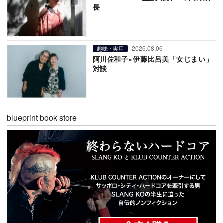
長
2026.08.06
趣味・実用
阿川佐和子×伊藤比呂美「女じまい」
対談
blueprint book store