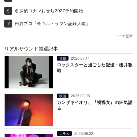
名探偵コナンおせち2027予約開始
円谷プロ『全ウルトラマン記録大鑑』
11:16更新
リアルサウンド厳選記事
2026.07.11
連載
ロックスターと過ごした記憶：櫻井敦
司
2026.08.08
映画
カンザキイオリ、『禍禍女』の狂気語
る
2025.06.22
コラム