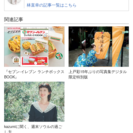
林直幸の記事一覧はこちら
関連記事
『セブン‐イレブン ランチボックス
上戸彩15年ぶりの写真集デジタル
BOOK』
限定特別版
kazumiに聞く、週末ソウルの過ご
し方