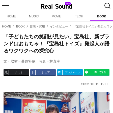
HOME
MUSIC
MOVIE
TECH
BOOK
HOME
BOOK
趣味・実用
インタビュー
『宝島社トイズ』発起人ワク
「子どもたちの笑顔が見たい」宝島社、新ブラ
ンドはおもちゃ！『宝島社トイズ』発起人が語
るワクワクへの探究心
文・取材＝桑原将嗣
、
写真＝林直幸
ポスト
シェア
ブックマーク
LINEで送る
2025.10.19 12:00