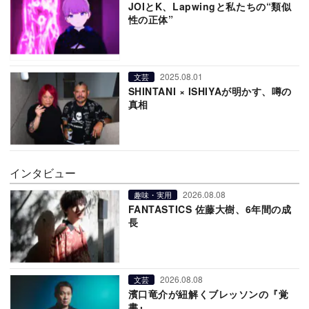
JOIとK、Lapwingと私たちの“類似
性の正体”
2025.08.01
文芸
SHINTANI × ISHIYAが明かす、噂の
真相
インタビュー
2026.08.08
趣味・実用
FANTASTICS 佐藤大樹、6年間の成
長
2026.08.08
文芸
濱口竜介が紐解くブレッソンの『覚
書』