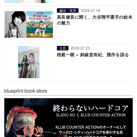
2026.07.18
趣味・実用
高良健吾に聞く、大谷翔平選手の絵本
の魅力
2026.07.25
文芸
桜庭一樹 × 斜線堂有紀、競作を語る
blueprint book store