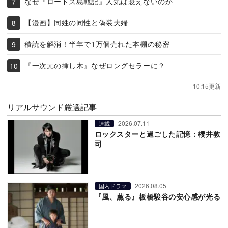
なぜ『ロードス島戦記』人気は衰えないのか
【漫画】同姓の同性と偽装夫婦
積読を解消！半年で1万個売れた本棚の秘密
『一次元の挿し木』なぜロングセラーに？
10:15更新
リアルサウンド厳選記事
2026.07.11
連載
ロックスターと過ごした記憶：櫻井敦
司
2026.08.05
国内ドラマ
『風、薫る』板橋駿谷の安心感が光る