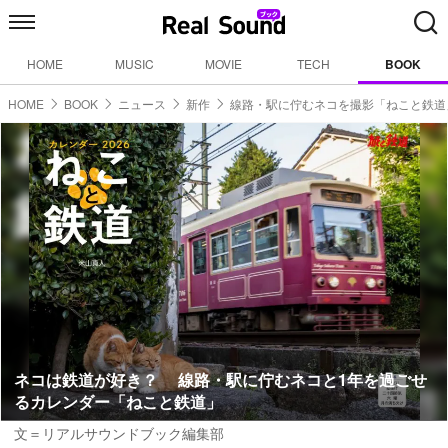
HOME
MUSIC
MOVIE
TECH
BOOK
HOME
BOOK
ニュース
新作
線路・駅に佇むネコを撮影「ねこと鉄道
ネコは鉄道が好き？ 線路・駅に佇むネコと1年を過ごせ
るカレンダー「ねこと鉄道」
文＝リアルサウンドブック編集部