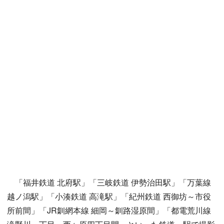
「福井鉄道 北府駅」「三岐鉄道 伊勢治田駅」「万葉線
越ノ潟駅」「小湊鉄道 高滝駅」「紀州鉄道 西御坊～市役
所前間」「JR釧網本線 細岡～釧路湿原間」「都電荒川線