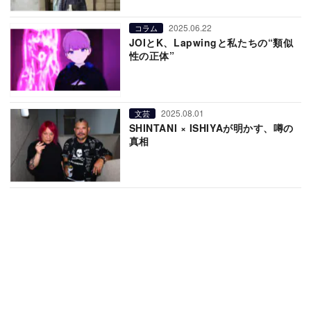
2025.06.22
コラム
JOIとK、Lapwingと私たちの“類似
性の正体”
2025.08.01
文芸
SHINTANI × ISHIYAが明かす、噂の
真相