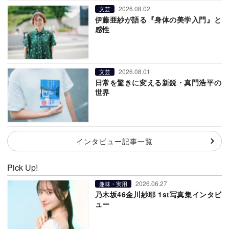
2026.08.02
文芸
伊藤亜紗が語る『身体の美学入門』と
感性
2026.08.01
文芸
日常を驚きに変える新鋭・真門浩平の
世界
インタビュー記事一覧
Pick Up!
2026.06.27
趣味・実用
乃木坂46金川紗耶 1st写真集インタビ
ュー