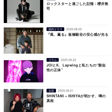
ロックスターと過ごした記憶：櫻井敦
司
2026.08.05
国内ドラマ
『風、薫る』板橋駿谷の安心感が光る
2025.06.22
コラム
JOIとK、Lapwingと私たちの“類似
性の正体”
2025.08.01
文芸
SHINTANI × ISHIYAが明かす、噂の
真相