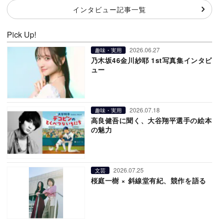
インタビュー記事一覧
Pick Up!
2026.06.27
趣味・実用
乃木坂46金川紗耶 1st写真集インタビ
ュー
2026.07.18
趣味・実用
高良健吾に聞く、大谷翔平選手の絵本
の魅力
2026.07.25
文芸
桜庭一樹 × 斜線堂有紀、競作を語る