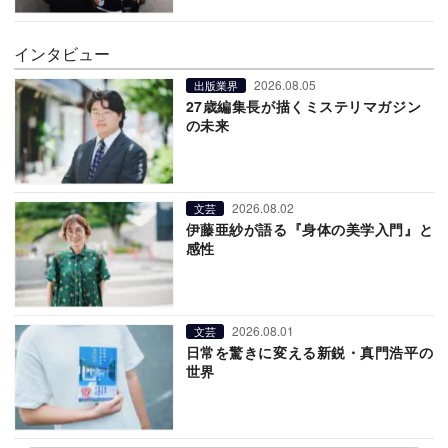
インタビュー
2026.08.05
出版業界
27歳編集長が描くミステリマガジン
の未来
2026.08.02
文芸
伊藤亜紗が語る『身体の美学入門』と
感性
2026.08.01
文芸
日常を驚きに変える新鋭・真門浩平の
世界