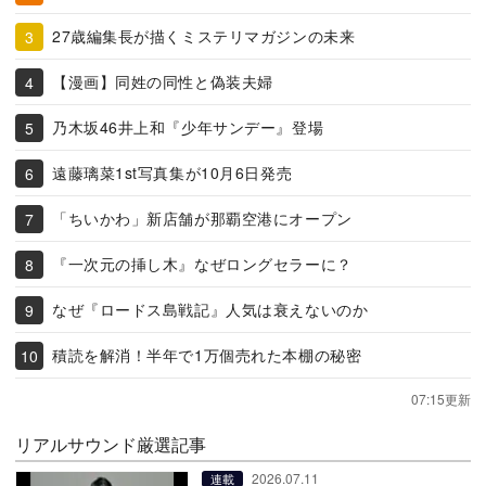
27歳編集長が描くミステリマガジンの未来
【漫画】同姓の同性と偽装夫婦
乃木坂46井上和『少年サンデー』登場
遠藤璃菜1st写真集が10月6日発売
「ちいかわ」新店舗が那覇空港にオープン
『一次元の挿し木』なぜロングセラーに？
なぜ『ロードス島戦記』人気は衰えないのか
積読を解消！半年で1万個売れた本棚の秘密
07:15更新
リアルサウンド厳選記事
2026.07.11
連載