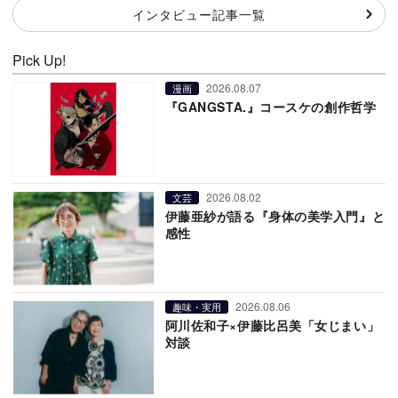
インタビュー記事一覧
Pick Up!
2026.08.07
漫画
『GANGSTA.』コースケの創作哲学
2026.08.02
文芸
伊藤亜紗が語る『身体の美学入門』と
感性
2026.08.06
趣味・実用
阿川佐和子×伊藤比呂美「女じまい」
対談