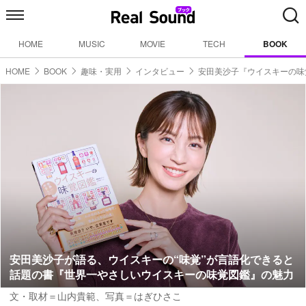
HOME
MUSIC
MOVIE
TECH
BOOK
HOME
BOOK
趣味・実用
インタビュー
安田美沙子『ウイスキーの味
安田美沙子が語る、ウイスキーの“味覚”が言語化できると
話題の書『世界一やさしいウイスキーの味覚図鑑』の魅力
文・取材＝山内貴範
、
写真＝はぎひさこ