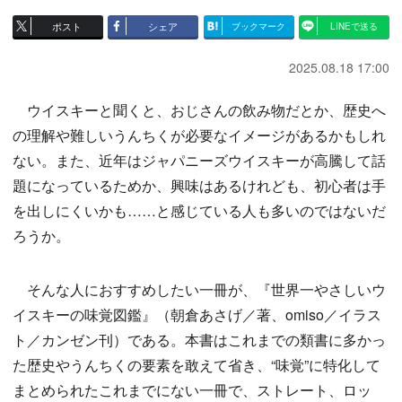
ポスト
シェア
ブックマーク
LINEで送る
2025.08.18 17:00
ウイスキーと聞くと、おじさんの飲み物だとか、歴史へ
の理解や難しいうんちくが必要なイメージがあるかもしれ
ない。また、近年はジャパニーズウイスキーが高騰して話
題になっているためか、興味はあるけれども、初心者は手
を出しにくいかも……と感じている人も多いのではないだ
ろうか。
そんな人におすすめしたい一冊が、『世界一やさしいウ
イスキーの味覚図鑑』（朝倉あさげ／著、omiso／イラス
ト／カンゼン刊）である。本書はこれまでの類書に多かっ
た歴史やうんちくの要素を敢えて省き、“味覚”に特化して
まとめられたこれまでにない一冊で、ストレート、ロッ