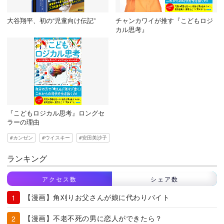
大谷翔平、初の“児童向け伝記”
チャンカワイが推す『こどもロジ
カル思考』
『こどもロジカル思考』ロングセ
ラーの理由
カンゼン
ウイスキー
安田美沙子
ランキング
アクセス数
シェア数
【漫画】角刈りお父さんが娘に代わりバイト
【漫画】不老不死の男に恋人ができたら？