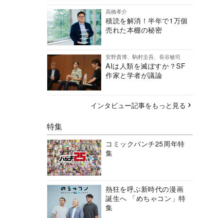
高橋孝介
積読を解消！半年で1万個
売れた本棚の秘密
安野貴博、駒村圭吾、長谷敏司
AIは人類を滅ぼすか？SF
作家と学者が議論
インタビュー記事をもっと見る
特集
コミックバンチ25周年特
集
熱狂を呼ぶ新時代の漫画
誕生へ 「めちゃコン」特
集