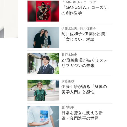
『GANGSTA.』コースケ
『GANGSTA.』コースケ
の創作哲学
伊藤比呂美、阿川佐和子
阿川佐和子×伊藤比呂美
「女じまい」対談
井戸本幹也
27歳編集長が描くミステ
リマガジンの未来
伊藤亜紗
伊藤亜紗が語る『身体の
美学入門』と感性
真門浩平
日常を驚きに変える新
鋭・真門浩平の世界