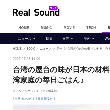
HOME
MUSIC
MOVIE
TECH
ニュース
特集
文芸
漫画
W
HOME
BOOK
ニュース
新作
台湾屋台の味が日本の材料で作
2025.07.28 14:00
台湾の屋台の味が日本の材料
湾家庭の毎日ごはん』
文＝リアルサウンドブック編集部
台湾
レシピ本
日東書院本社