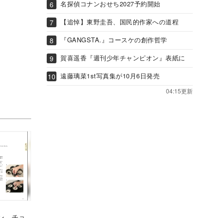
名探偵コナンおせち2027予約開始
【追悼】東野圭吾、国民的作家への道程
『GANGSTA.』コースケの創作哲学
賀喜遥香『週刊少年チャンピオン』表紙に
遠藤璃菜1st写真集が10月6日発売
04:15更新
ン、チョ