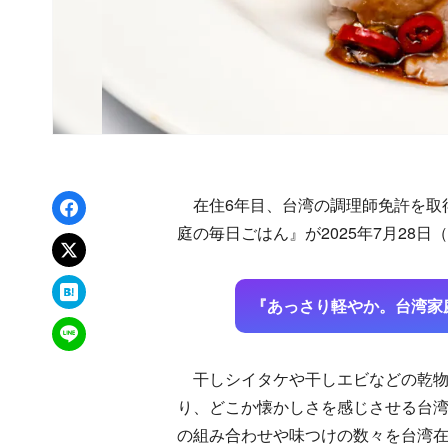
Facebookでシェア
在住6年目、台湾の調理師免許を取
庭の毎日ごはん』が2025年7月28
xでポスト
はてなブックマーク
『あっさり軽やか。台湾家
LINEで送る
干しシイタケや干しエビなどの乾物
り、どこか懐かしさを感じさせる台
の組み合わせや味つけの数々を台湾在