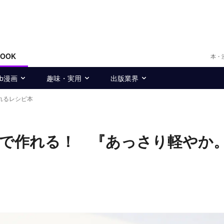
BOOK
本・
eb漫画
趣味・実用
出版業界
れるレシピ本
で作れる！ 『あっさり軽やか