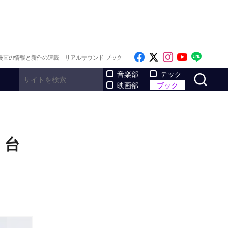
Like on Facebook
Follow on x
Follow on I
Follow o
Follo
漫画の情報と新作の連載｜リアルサウンド ブック
サ
音楽部
テック
映画部
ブック
。台