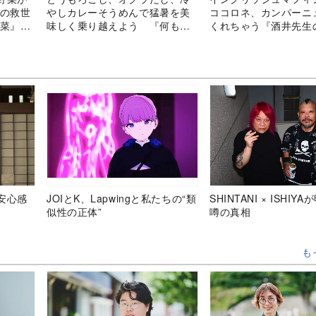
の救世
やしカレーそうめんで猛暑を美
ココロネ、カンパーニ
野菜』が
味しく乗り越えよう 『何もし
くれちゃう『酒井先生
たくない日のまだなつレシピ』
ない米粉パンレシピ』
安心感
JOIとK、Lapwingと私たちの“類
SHINTANI × ISHIY
似性の正体”
噂の真相
も