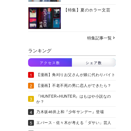
【特集】夏のホラー文芸
特集記事一覧
ランキング
アクセス数
シェア数
【漫画】角刈りお父さんが娘に代わりバイト
【漫画】不老不死の男に恋人ができたら？
『HUNTER×HUNTER』はもはや小説なの
か？
乃木坂46井上和『少年サンデー』登場
エバース・佐々木が考える「ダサい」芸人