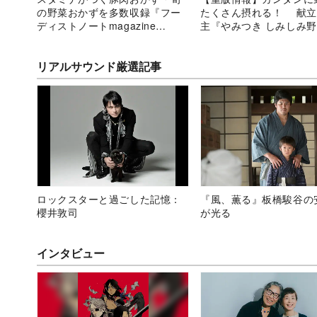
の野菜おかずを多数収録『フー
たくさん摂れる！ 献立
ディストノートmagazine
主『やみつき しみしみ
vol.2』
好調
リアルサウンド厳選記事
ロックスターと過ごした記憶：
『風、薫る』板橋駿谷の
櫻井敦司
が光る
インタビュー