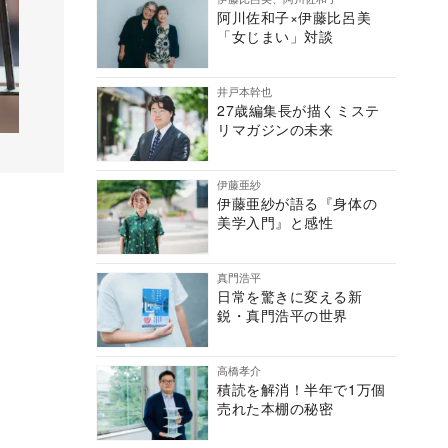
阿川佐和子×伊藤比呂美
「女じまい」対談
井戸本幹也
27歳編集長が描くミステ
リマガジンの未来
伊藤亜紗
伊藤亜紗が語る『身体の
美学入門』と感性
真門浩平
日常を驚きに変える新
鋭・真門浩平の世界
高橋孝介
積読を解消！半年で1万個
売れた本棚の秘密