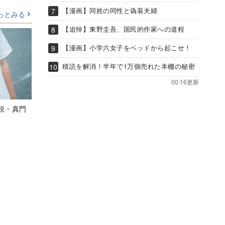
【漫画】同姓の同性と偽装夫婦
っとみる
【追悼】東野圭吾、国民的作家への道程
【漫画】小学六女子をベッドから起こせ！
積読を解消！半年で1万個売れた本棚の秘密
00:16更新
鋭・真門