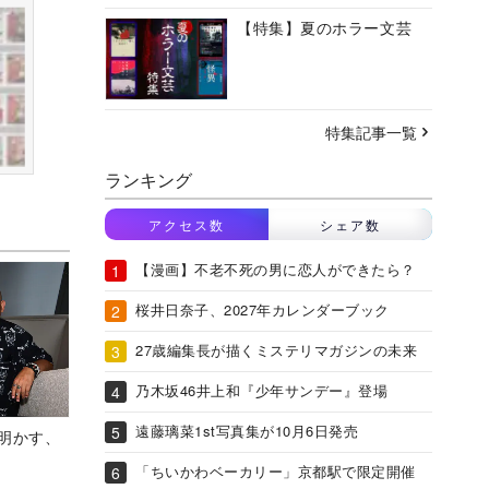
【特集】夏のホラー文芸
特集記事一覧
ランキング
アクセス数
シェア数
【漫画】不老不死の男に恋人ができたら？
桜井日奈子、2027年カレンダーブック
27歳編集長が描くミステリマガジンの未来
乃木坂46井上和『少年サンデー』登場
遠藤璃菜1st写真集が10月6日発売
Aが明かす、
「ちいかわベーカリー」京都駅で限定開催