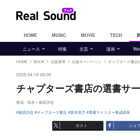
HOME
MUSIC
MOVIE
TECH
ニュース
特集
文芸
漫画
W
HOME
BOOK
出版業界
出版キーパーソン
チャプターズ書店
2025.04.19 06:00
チャプターズ書店の選書サービ
構成・取材＝篠原諄也
篠原諄也
チャプターズ書店
森本萌乃
選書マイスター養成講座
ポスト
シェ