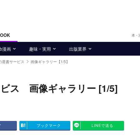
BOOK
本・
eb漫画
趣味・実用
出版業界
の選書サービス
画像ギャラリー【1/5】
ス 画像ギャラリー [1/5]
ア
ブックマーク
LINEで送る