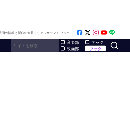
Like on Facebook
Follow on x
Follow on I
Follow o
Follo
漫画の情報と新作の連載｜リアルサウンド ブック
サ
音楽部
テック
映画部
ブック