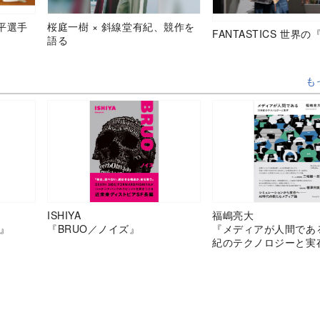
平選手
桜庭一樹 × 斜線堂有紀、競作を
FANTASTICS 世界
語る
も
ISHIYA
福嶋亮大
』
『BRUO／ノイズ』
『メディアが人間であ
紀のテクノロジーと実