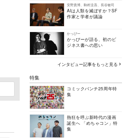
安野貴博、駒村圭吾、長谷敏司
AIは人類を滅ぼすか？SF
作家と学者が議論
かっぴー
かっぴーが語る、初のビ
ジネス書への思い
インタビュー記事をもっと見る
特集
コミックバンチ25周年特
集
熱狂を呼ぶ新時代の漫画
誕生へ 「めちゃコン」特
集