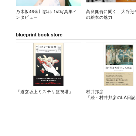
乃木坂46金川紗耶 1st写真集イ
高良健吾に聞く、大谷翔
ンタビュー
の絵本の魅力
blueprint book store
『道玄坂上ミステリ監視塔』
村井邦彦
『続・村井邦彦のLA日記