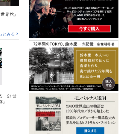
の『世界館』
っとみる
る 21世
存』