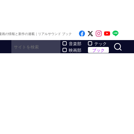
Like on Facebook
Follow on x
Follow on I
Follow o
Follo
漫画の情報と新作の連載｜リアルサウンド ブック
サ
音楽部
テック
映画部
ブック