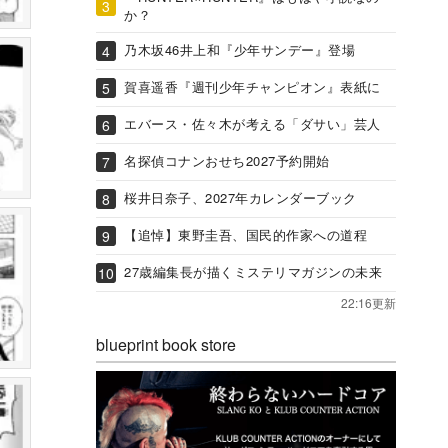
か？
乃木坂46井上和『少年サンデー』登場
賀喜遥香『週刊少年チャンピオン』表紙に
エバース・佐々木が考える「ダサい」芸人
名探偵コナンおせち2027予約開始
桜井日奈子、2027年カレンダーブック
【追悼】東野圭吾、国民的作家への道程
27歳編集長が描くミステリマガジンの未来
22:16更新
blueprint book store