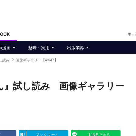
BOOK
本・
eb漫画
趣味・実用
出版業界
し読み
画像ギャラリー【43/47】
ん』試し読み 画像ギャラリー
ア
ブックマーク
LINEで送る