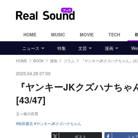
HOME
MUSIC
MOVIE
TECH
ニュース
特集
文芸
漫画
W
HOME
BOOK
漫画
コラム
『ヤンキーJKクズハナちゃん』試
2025.04.28 07:00
『ヤンキーJKクズハナちゃ
[43/47]
文＝橋川良寛
秋田書店
ヤンキーJKクズハナちゃん
ポスト
シェ