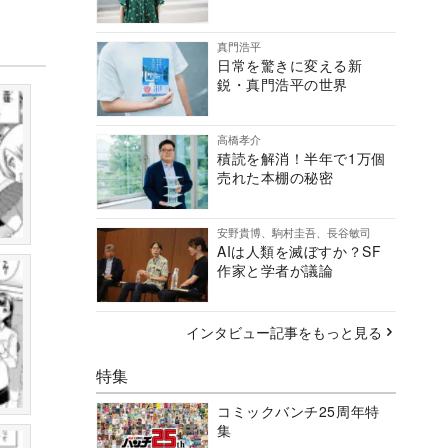
真門浩平
日常を驚きに変える新
鋭・真門浩平の世界
高橋孝介
積読を解消！半年で1万個
売れた本棚の秘密
安野貴博、駒村圭吾、長谷敏司
AIは人類を滅ぼすか？SF
作家と学者が議論
インタビュー記事をもっと見る
特集
コミックバンチ25周年特
集