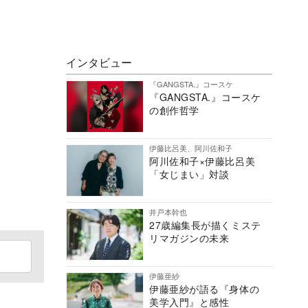
インタビュー
『GANGSTA.』コースケ
『GANGSTA.』コースケ
の創作哲学
伊藤比呂美、阿川佐和子
阿川佐和子×伊藤比呂美
「女じまい」対談
井戸本幹也
27歳編集長が描くミステ
リマガジンの未来
伊藤亜紗
伊藤亜紗が語る『身体の
美学入門』と感性