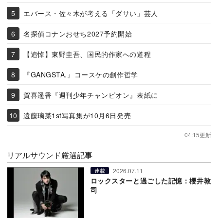
エバース・佐々木が考える「ダサい」芸人
名探偵コナンおせち2027予約開始
【追悼】東野圭吾、国民的作家への道程
『GANGSTA.』コースケの創作哲学
賀喜遥香『週刊少年チャンピオン』表紙に
遠藤璃菜1st写真集が10月6日発売
04:15更新
リアルサウンド厳選記事
2026.07.11
連載
ロックスターと過ごした記憶：櫻井敦
司