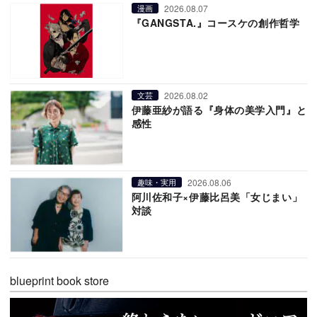
2026.08.07
漫画
『GANGSTA.』コースケの創作哲学
2026.08.02
文芸
伊藤亜紗が語る『身体の美学入門』と
感性
2026.08.06
趣味・実用
阿川佐和子×伊藤比呂美「女じまい」
対談
blueprint book store