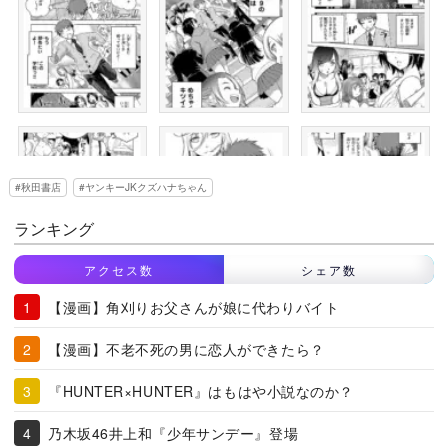
秋田書店
ヤンキーJKクズハナちゃん
ランキング
アクセス数
シェア数
【漫画】角刈りお父さんが娘に代わりバイト
【漫画】不老不死の男に恋人ができたら？
『HUNTER×HUNTER』はもはや小説なのか？
乃木坂46井上和『少年サンデー』登場