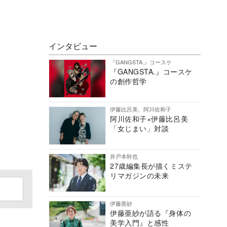
インタビュー
『GANGSTA.』コースケ
『GANGSTA.』コースケ
の創作哲学
伊藤比呂美、阿川佐和子
阿川佐和子×伊藤比呂美
「女じまい」対談
井戸本幹也
27歳編集長が描くミステ
リマガジンの未来
伊藤亜紗
伊藤亜紗が語る『身体の
美学入門』と感性