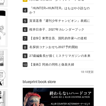
『HUNTER×HUNTER』はもはや小説なの
か？
賀喜遥香『週刊少年チャンピオン』表紙に
桜井日奈子、2027年カレンダーブック
【追悼】東野圭吾、国民的作家への道程
名探偵コナンおせち2027予約開始
27歳編集長が描くミステリマガジンの未来
【漫画】同姓の同性と偽装夫婦
18:18更新
blueprint book store