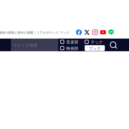
Like on Facebook
Follow on x
Follow on I
Follow o
Follo
漫画の情報と新作の連載｜リアルサウンド ブック
サ
音楽部
テック
映画部
ブック