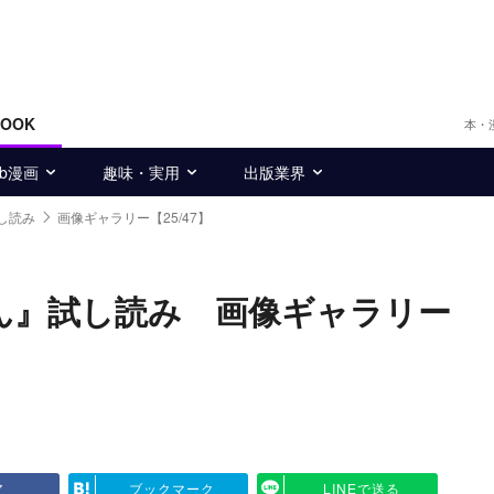
BOOK
本・
eb漫画
趣味・実用
出版業界
し読み
画像ギャラリー【25/47】
ん』試し読み 画像ギャラリー
ア
ブックマーク
LINEで送る