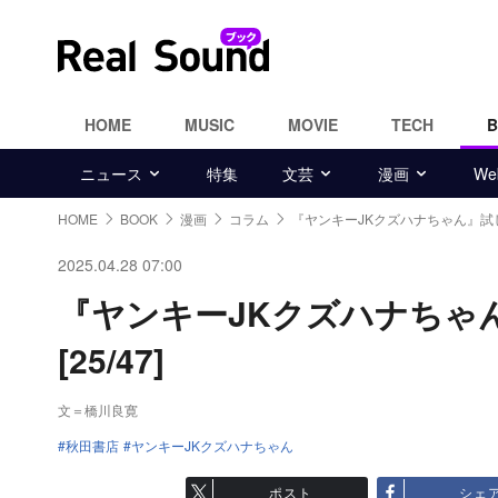
HOME
MUSIC
MOVIE
TECH
ニュース
特集
文芸
漫画
W
HOME
BOOK
漫画
コラム
『ヤンキーJKクズハナちゃん』試
2025.04.28 07:00
『ヤンキーJKクズハナちゃ
[25/47]
文＝橋川良寛
秋田書店
ヤンキーJKクズハナちゃん
ポスト
シェ