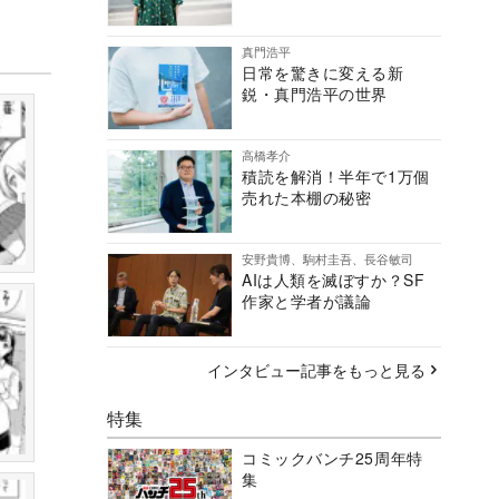
真門浩平
日常を驚きに変える新
鋭・真門浩平の世界
高橋孝介
積読を解消！半年で1万個
売れた本棚の秘密
安野貴博、駒村圭吾、長谷敏司
AIは人類を滅ぼすか？SF
作家と学者が議論
インタビュー記事をもっと見る
特集
コミックバンチ25周年特
集