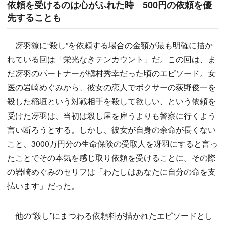
依頼を受けるのは心がふれた時 500円の依頼を優
先することも
冴羽獠に“殺し”を依頼する場合の金額が最も明確に描か
れている回は「栄光なきテンカウント」だ。この回は、ま
だ冴羽のパートナーが槇村秀幸だった頃のエピソード。女
医の岩崎めぐみから、彼女の恋人でボクサーの荻野俊一を
殺した稲垣という対戦相手を殺して欲しい、という依頼を
受けた冴羽は、当初は殺し屋を雇うよりも警察に行くよう
言い断ろうとする。しかし、彼女が自身の余命が長くない
こと、3000万円分の生命保険の受取人を冴羽にすると言っ
たことでその本気を感じ取り依頼を受けることに。その際
の岩崎めぐみのセリフは「わたしはあなたに自分の命を支
払います」だった。
他の“殺し”にまつわる依頼料が描かれたエピソードとし