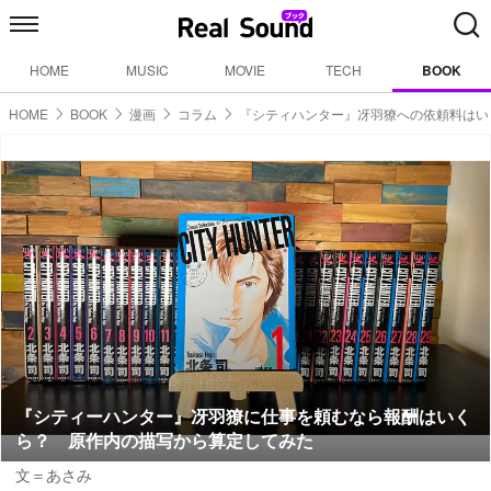
HOME
MUSIC
MOVIE
TECH
BOOK
HOME
BOOK
漫画
コラム
『シティハンター』冴羽獠への依頼料はい
『シティーハンター』冴羽獠に仕事を頼むなら報酬はいく
ら？ 原作内の描写から算定してみた
文＝あさみ