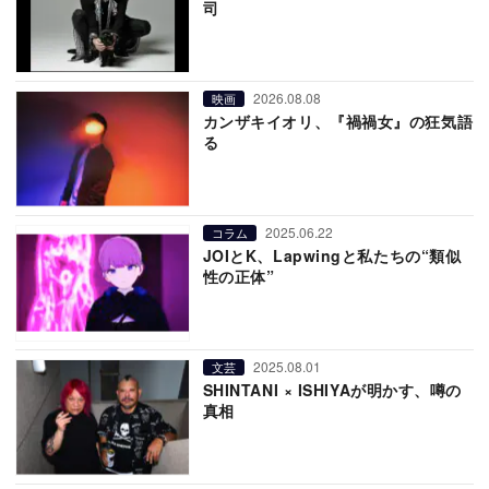
司
2026.08.08
映画
カンザキイオリ、『禍禍女』の狂気語
る
2025.06.22
コラム
JOIとK、Lapwingと私たちの“類似
性の正体”
2025.08.01
文芸
SHINTANI × ISHIYAが明かす、噂の
真相