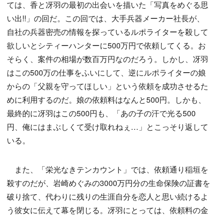
ては、香と冴羽の最初の出会いを描いた「写真をめぐる思
い出!!」の回だ。この回では、大手兵器メーカー社長が、
自社の兵器密売の情報を探っているルポライターを殺して
欲しいとシティーハンターに500万円で依頼してくる。お
そらく、案件の相場が数百万円なのだろう。しかし、冴羽
はこの500万の仕事をふいにして、逆にルポライターの娘
からの「父親を守ってほしい」という依頼を成功させるた
めに利用するのだ。娘の依頼料はなんと500円。しかも、
最終的に冴羽はこの500円も、「あの子の汗で光る500
円、俺にはまぶしくて受け取れねぇ…」とこっそり返して
いる。
また、「栄光なきテンカウント」では、依頼通り稲垣を
殺すのだが、岩崎めぐみの3000万円分の生命保険の証書を
破り捨て、代わりに残りの生涯自分を恋人と思い続けるよ
う彼女に伝えて幕を閉じる。冴羽にとっては、依頼料の金