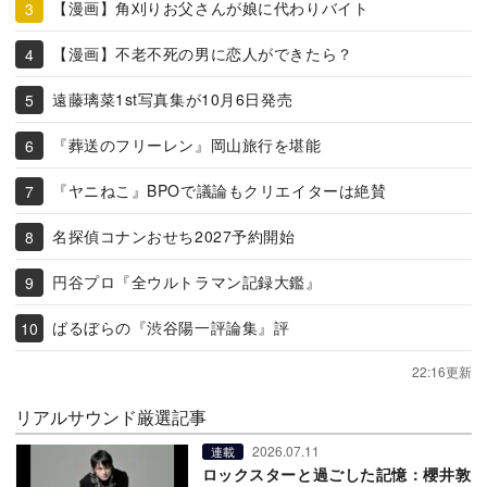
【漫画】角刈りお父さんが娘に代わりバイト
【漫画】不老不死の男に恋人ができたら？
遠藤璃菜1st写真集が10月6日発売
『葬送のフリーレン』岡山旅行を堪能
『ヤニねこ』BPOで議論もクリエイターは絶賛
名探偵コナンおせち2027予約開始
円谷プロ『全ウルトラマン記録大鑑』
ばるぼらの『渋谷陽一評論集』評
22:16更新
リアルサウンド厳選記事
2026.07.11
連載
ロックスターと過ごした記憶：櫻井敦