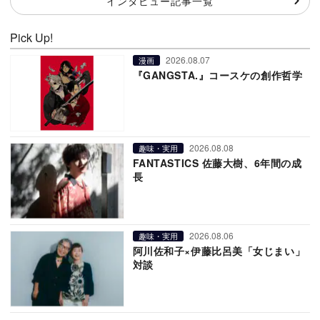
インタビュー記事一覧
Pick Up!
2026.08.07
漫画
『GANGSTA.』コースケの創作哲学
2026.08.08
趣味・実用
FANTASTICS 佐藤大樹、6年間の成
長
2026.08.06
趣味・実用
阿川佐和子×伊藤比呂美「女じまい」
対談