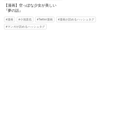
【漫画】空っぽな少女が美しい
『夢の話』
漫画
小池直也
Twitter漫画
漫画が読めるハッシュタグ
マンガが読めるハッシュタグ