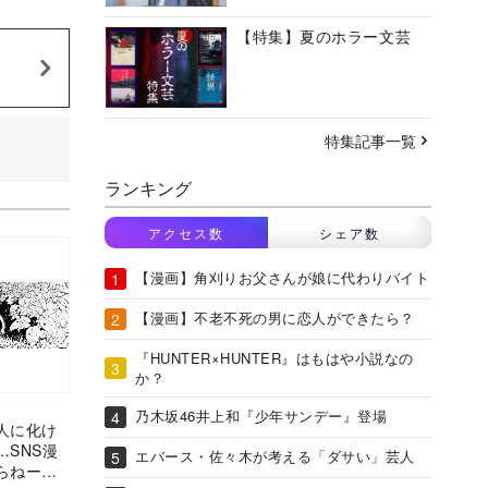
【特集】夏のホラー文芸
特集記事一覧
ランキング
アクセス数
シェア数
【漫画】角刈りお父さんが娘に代わりバイト
【漫画】不老不死の男に恋人ができたら？
『HUNTER×HUNTER』はもはや小説なの
か？
乃木坂46井上和『少年サンデー』登場
人に化け
SNS漫
エバース・佐々木が考える「ダサい」芸人
らねー