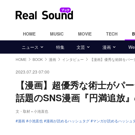
HOME
MUSIC
MOVIE
TECH
ニュース
特集
文芸
漫画
W
HOME
BOOK
漫画
インタビュー
【漫画】優秀な術師をパー
2023.07.23 07:00
【漫画】超優秀な術士がパ
話題のSNS漫画『円満追放
文・取材＝小池直也
漫画
小池直也
漫画が読めるハッシュタグ
マンガが読めるハッシュ