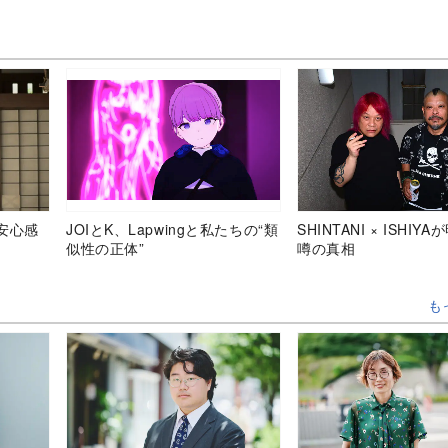
ー・バケーション』が切ない
か？』がほっこり泣け
安心感
JOIとK、Lapwingと私たちの“類
SHINTANI × ISHIY
似性の正体”
噂の真相
も