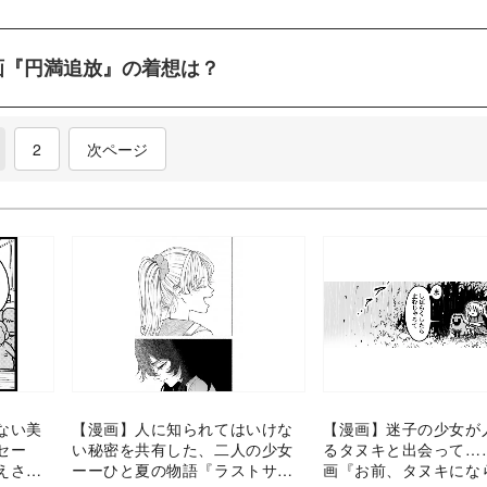
画『円満追放』の着想は？
current)
2
次ページ
ない美
【漫画】人に知られてはいけな
【漫画】迷子の少女が
セー
い秘密を共有した、二人の少女
るタヌキと出会って……
えさせ
ーーひと夏の物語『ラストサマ
画『お前、タヌキにな