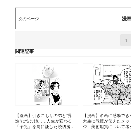
漫
次のページ
1
(
関連記事
【漫画】引きこもりの弟と“昇
【漫画】名画に感動でき
進”に悩む姉……人生が変わる
大生に教授が伝えたメッ
「予兆」を鳥に託した読切漫画
ジ 美術鑑賞について考