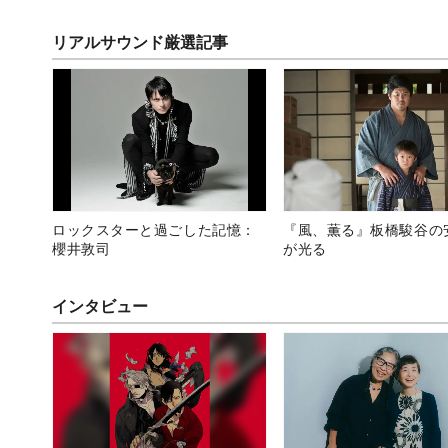
が美しすぎる
られるSNS漫画
リアルサウンド厳選記事
ロックスターと過ごした記憶：
『風、薫る』板橋駿谷の
櫻井敦司
が光る
インタビュー