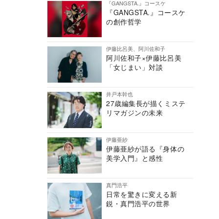
『GANGSTA.』コースケ
『GANGSTA.』コースケ
の創作哲学
伊藤比呂美、阿川佐和子
阿川佐和子×伊藤比呂美
「女じまい」対談
井戸本幹也
27歳編集長が描くミステ
リマガジンの未来
伊藤亜紗
伊藤亜紗が語る『身体の
美学入門』と感性
真門浩平
日常を驚きに変える新
鋭・真門浩平の世界