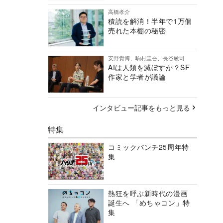
高橋孝介
積読を解消！半年で1万個
売れた本棚の秘密
安野貴博、駒村圭吾、長谷敏司
AIは人類を滅ぼすか？SF
作家と学者が議論
インタビュー記事をもっと見る
特集
コミックバンチ25周年特
集
熱狂を呼ぶ新時代の漫画
誕生へ 「めちゃコン」特
集