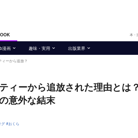
BOOK
本・
eb漫画
趣味・実用
出版業界
ティーから追放？
ーティーから追放された理由と
』の意外な結末
タグ
おくら