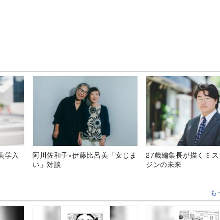
美学入
阿川佐和子×伊藤比呂美「女じま
27歳編集長が描くミ
い」対談
ジンの未来
も