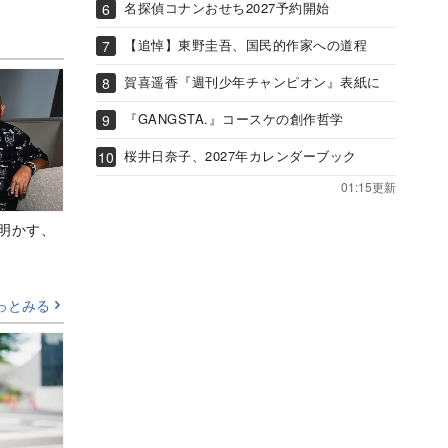
る
名探偵コナンおせち2027予約開始
【追悼】東野圭吾、国民的作家への道程
賀喜遥香『週刊少年チャンピオン』表紙に
『GANGSTA.』コースケの創作哲学
桜井日奈子、2027年カレンダーブック
01:15更新
Aが明かす、
っとみる