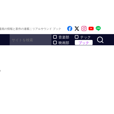
Like on Facebook
Follow on x
Follow on I
Follow o
Follo
漫画の情報と新作の連載｜リアルサウンド ブック
サ
音楽部
テック
映画部
ブック
は？