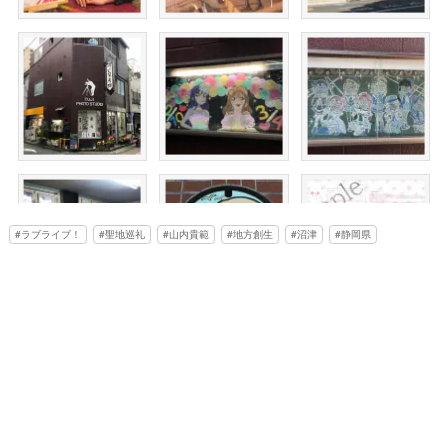
ラブライブ！
聖地巡礼
山内貴範
地方創生
沼津
静岡県