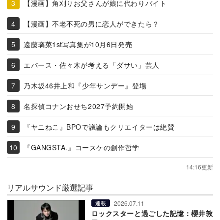
【漫画】角刈りお父さんが娘に代わりバイト
【漫画】不老不死の男に恋人ができたら？
遠藤璃菜1st写真集が10月6日発売
エバース・佐々木が考える「ダサい」芸人
乃木坂46井上和『少年サンデー』登場
名探偵コナンおせち2027予約開始
『ヤニねこ』BPOで議論もクリエイターは絶賛
『GANGSTA.』コースケの創作哲学
14:16更新
リアルサウンド厳選記事
2026.07.11
連載
ロックスターと過ごした記憶：櫻井敦