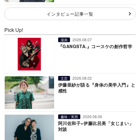
インタビュー記事一覧
Pick Up!
2026.08.07
漫画
『GANGSTA.』コースケの創作哲学
2026.08.02
文芸
伊藤亜紗が語る『身体の美学入門』と
感性
2026.08.06
趣味・実用
阿川佐和子×伊藤比呂美「女じまい」
対談