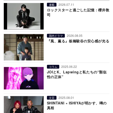
2026.07.11
連載
ロックスターと過ごした記憶：櫻井敦
司
2026.08.05
国内ドラマ
『風、薫る』板橋駿谷の安心感が光る
2025.06.22
コラム
JOIとK、Lapwingと私たちの“類似
性の正体”
2025.08.01
文芸
SHINTANI × ISHIYAが明かす、噂の
真相