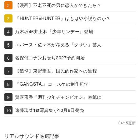
【漫画】不老不死の男に恋人ができたら？
『HUNTER×HUNTER』はもはや小説なのか？
乃木坂46井上和『少年サンデー』登場
エバース・佐々木が考える「ダサい」芸人
名探偵コナンおせち2027予約開始
【追悼】東野圭吾、国民的作家への道程
『GANGSTA.』コースケの創作哲学
賀喜遥香『週刊少年チャンピオン』表紙に
遠藤璃菜1st写真集が10月6日発売
04:15更新
リアルサウンド厳選記事