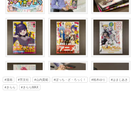
漫画
芳文社
山内貴範
ぼっち・ざ・ろっく！
柏木ゆり
はまじあき
きらら
きららMAX