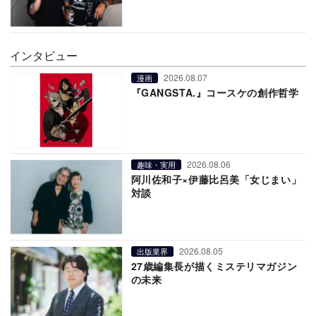
インタビュー
2026.08.07
漫画
『GANGSTA.』コースケの創作哲学
2026.08.06
趣味・実用
阿川佐和子×伊藤比呂美「女じまい」
対談
2026.08.05
出版業界
27歳編集長が描くミステリマガジン
の未来