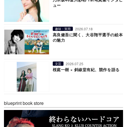
ュー
2026.07.18
趣味・実用
高良健吾に聞く、大谷翔平選手の絵本
の魅力
2026.07.25
文芸
桜庭一樹 × 斜線堂有紀、競作を語る
blueprint book store