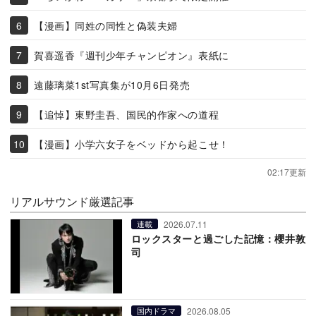
【漫画】同姓の同性と偽装夫婦
賀喜遥香『週刊少年チャンピオン』表紙に
遠藤璃菜1st写真集が10月6日発売
【追悼】東野圭吾、国民的作家への道程
【漫画】小学六女子をベッドから起こせ！
02:17更新
リアルサウンド厳選記事
2026.07.11
連載
ロックスターと過ごした記憶：櫻井敦
司
2026.08.05
国内ドラマ