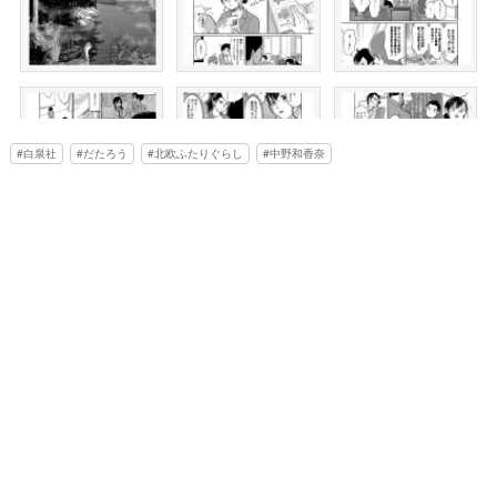
白泉社
だたろう
北欧ふたりぐらし
中野和香奈