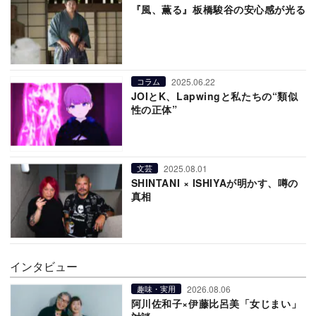
『風、薫る』板橋駿谷の安心感が光る
2025.06.22
コラム
JOIとK、Lapwingと私たちの“類似
性の正体”
2025.08.01
文芸
SHINTANI × ISHIYAが明かす、噂の
真相
インタビュー
2026.08.06
趣味・実用
阿川佐和子×伊藤比呂美「女じまい」