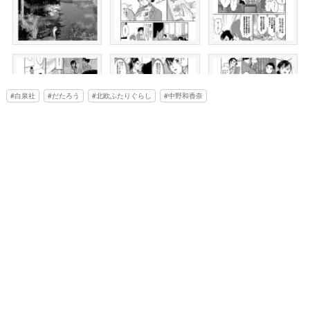
白泉社
だたろう
北欧ふたりぐらし
中野和香奈