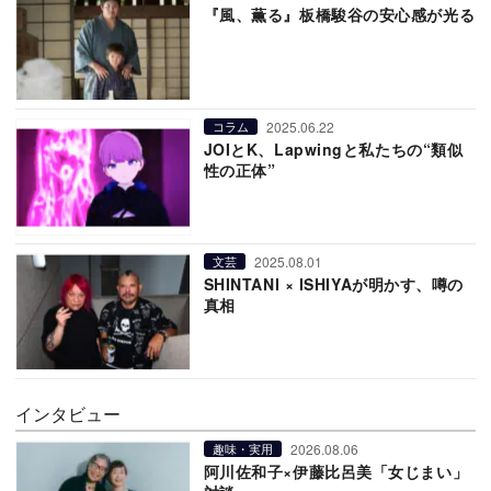
『風、薫る』板橋駿谷の安心感が光る
2025.06.22
コラム
JOIとK、Lapwingと私たちの“類似
性の正体”
2025.08.01
文芸
SHINTANI × ISHIYAが明かす、噂の
真相
インタビュー
2026.08.06
趣味・実用
阿川佐和子×伊藤比呂美「女じまい」