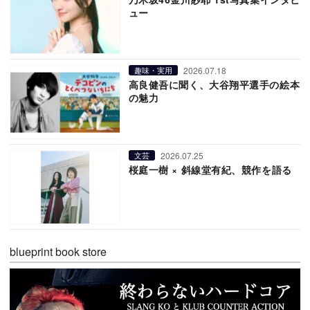
ュー
2026.07.18
趣味・実用
高良健吾に聞く、大谷翔平選手の絵本
の魅力
2026.07.25
文芸
桜庭一樹 × 斜線堂有紀、競作を語る
blueprint book store