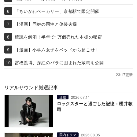
「ちいかわベーカリー」京都駅で限定開催
【漫画】同姓の同性と偽装夫婦
積読を解消！半年で1万個売れた本棚の秘密
【漫画】小学六女子をベッドから起こせ！
冨樫義博、深紅のバラに囲まれた蔵馬を公開
23:17更新
リアルサウンド厳選記事
2026.07.11
連載
ロックスターと過ごした記憶：櫻井敦
司
2026.08.05
国内ドラマ