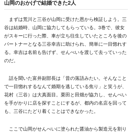
山岡のおかげで結婚できた2人
まずは荒川と三谷が山岡に受けた恩から検証しよう。三
谷は結婚時、山岡に協力してもらっている。3巻で、彼女
がスキーに行った際、車が立ち往生していたところを後の
パートナーとなる三谷幸吉に助けられ、簡単に一目惚れす
る。幸吉は名前も告げず、せんべいを渡して去っていった
のだ。
話を聞いた富井副部長は「昔の落語みたい。そんなこと
で一目惚れするなんて婚期を逃している焦り」と笑うが、
花村（三谷）は大真面目。栗田と田畑が協力し、せんべい
を手がかりに店を探すことにするが、都内の名店を回って
も、三谷にたどり着くことはできなかった。
ここで山岡がせんべいに塗られた醤油から製造元を割り