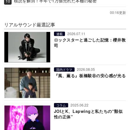
積読を解消！半年で1万個売れた本棚の秘密
00:16更新
リアルサウンド厳選記事
2026.07.11
連載
ロックスターと過ごした記憶：櫻井敦
司
2026.08.05
国内ドラマ
『風、薫る』板橋駿谷の安心感が光る
2025.06.22
コラム
JOIとK、Lapwingと私たちの“類似
性の正体”