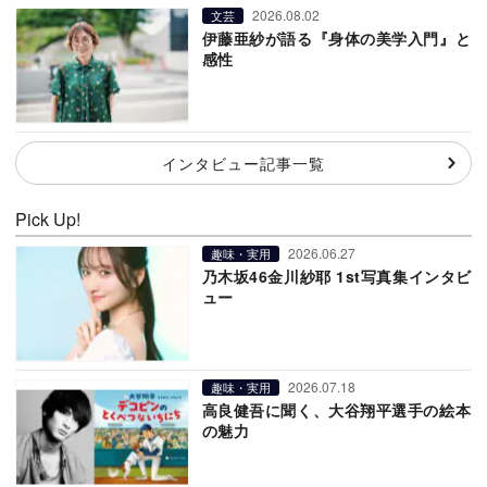
2026.08.02
文芸
伊藤亜紗が語る『身体の美学入門』と
感性
インタビュー記事一覧
Pick Up!
2026.06.27
趣味・実用
乃木坂46金川紗耶 1st写真集インタビ
ュー
2026.07.18
趣味・実用
高良健吾に聞く、大谷翔平選手の絵本
の魅力