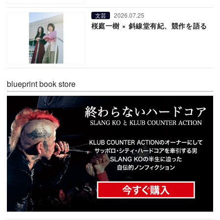
2026.07.25
文芸
桜庭一樹 × 斜線堂有紀、競作を語る
blueprint book store