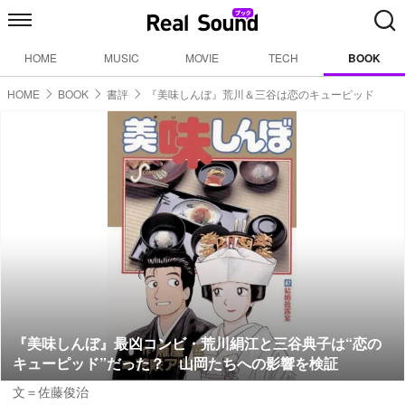
HOME
MUSIC
MOVIE
TECH
BOOK
HOME
BOOK
書評
『美味しんぼ』荒川＆三谷は恋のキューピッド
『美味しんぼ』最凶コンビ・荒川絹江と三谷典子は“恋の
キューピッド”だった？ 山岡たちへの影響を検証
文＝佐藤俊治