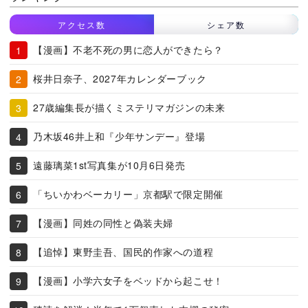
アクセス数
シェア数
【漫画】不老不死の男に恋人ができたら？
桜井日奈子、2027年カレンダーブック
27歳編集長が描くミステリマガジンの未来
乃木坂46井上和『少年サンデー』登場
遠藤璃菜1st写真集が10月6日発売
「ちいかわベーカリー」京都駅で限定開催
【漫画】同姓の同性と偽装夫婦
【追悼】東野圭吾、国民的作家への道程
【漫画】小学六女子をベッドから起こせ！