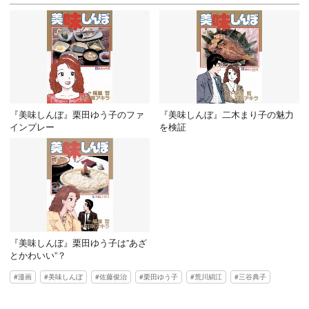
『美味しんぼ』栗田ゆう子のファ
『美味しんぼ』二木まり子の魅力
インプレー
を検証
『美味しんぼ』栗田ゆう子は”あざ
とかわいい”？
漫画
美味しんぼ
佐藤俊治
栗田ゆう子
荒川絹江
三谷典子