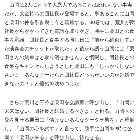
山岡は2人にとって大恩人であることは紛れもない事実
だが、大金持ちの団社長が登場すると、事あるごとに山岡
と栗田の仲を引き裂こうと暗躍する。30巻では、荒川が団
社長からかかってきた電話を取り次ぎ、勝手に栗田との食
事を承諾。団社長と食事する同じ日に「前から約束してい
た演奏会のチケットが取れた」と後から誘う山岡には「栗
田さんの約束はと取り消せません」と恫喝し、団社長との
食事をキャンセルしようとした栗田にも「しっかりしない
さいよ。あんなぐーたらと団社長どっちがいいのか判断で
きないの？」と優劣を決めつけた。
さらに荒川と三谷は栗田を会議室に呼び出し、「山岡に
未来はない。団社長と結婚するべきよ」と迫る。山岡への
愛を見せる栗田に「情けないあんなグータラ男を」と罵倒
し、「山岡の心を試す」と言って、勝手に山岡を2時に公
園で「栗田が来る」と呼び出し、待たせる。