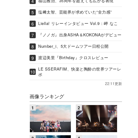
福山雅治、35周年を超えても広がる表現
塩﨑太智、芸能界が求めていた“全力感”
Liella! リレーインタビュー Vol.9：岬 なこ
『ノノガ』出身ASHA＆KOKONAがデビュー
Number_i、5大ドームツアー日程公開
渡辺美里『Birthday』クロスレビュー
LE SSERAFIM、快楽と陶酔の世界ツアーレ
ポ
22:11更新
画像ランキング