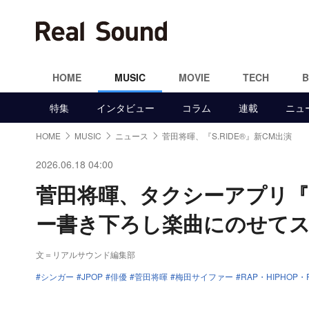
HOME
MUSIC
MOVIE
TECH
特集
インタビュー
コラム
連載
ニュ
HOME
MUSIC
ニュース
菅田将暉、『S.RIDE®』新CM出演
2026.06.18 04:00
菅田将暉、タクシーアプリ『S
ー書き下ろし楽曲にのせて
文＝リアルサウンド編集部
シンガー
JPOP
俳優
菅田将暉
梅田サイファー
RAP・HIPHOP・