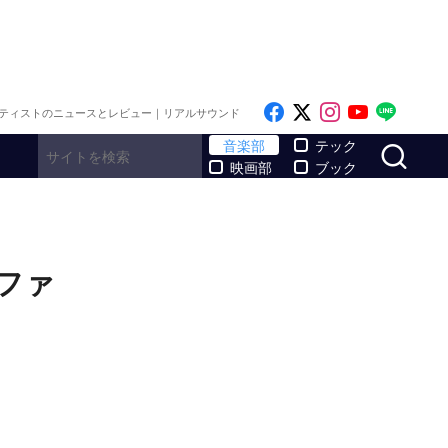
Like on Facebook
Follow on x
Follow on I
Follow o
Follo
ティストのニュースとレビュー｜リアルサウンド
サ
音楽部
テック
映画部
ブック
イファ