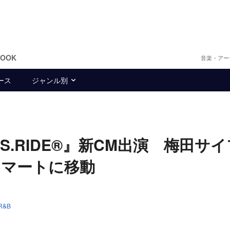
BOOK
音楽・アー
ース
ジャンル別
.RIDE®』新CM出演 梅田サ
スマートに移動
R&B