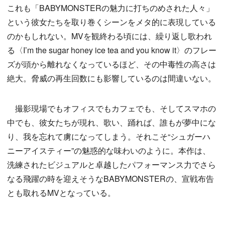
これも「BABYMONSTERの魅力に打ちのめされた人々」
という彼女たちを取り巻くシーンをメタ的に表現している
のかもしれない。MVを観終わる頃には、繰り返し歌われ
る〈I’m the sugar honey ice tea and you know it〉のフレー
ズが頭から離れなくなっているほど、その中毒性の高さは
絶大。脅威の再生回数にも影響しているのは間違いない。
撮影現場でもオフィスでもカフェでも、そしてスマホの
中でも、彼女たちが現れ、歌い、踊れば、誰もが夢中にな
り、我を忘れて虜になってしまう。それこそ“シュガーハ
ニーアイスティー”の魅惑的な味わいのように。本作は、
洗練されたビジュアルと卓越したパフォーマンス力でさら
なる飛躍の時を迎えそうなBABYMONSTERの、宣戦布告
とも取れるMVとなっている。