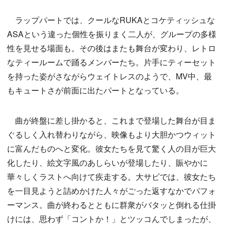
ラップパートでは、クールなRUKAとコケティッシュな
ASAという違った個性を振りまく二人が、グループの多様
性を見せる場面も。その後はまたも舞台が変わり、レトロ
なティールームで踊るメンバーたち。片手にティーセット
を持った姿がさながらウェイトレスのようで、MV中、最
もキュートさが前面に出たパートとなっている。
曲が終盤に差し掛かると、これまで登場した舞台が目ま
ぐるしく入れ替わりながら、映像もより大胆かつウィット
に富んだものへと変化。彼女たちを見て驚く人の目が巨大
化したり、絵文字風のあしらいが登場したり、賑やかに
華々しくラストへ向けて疾走する。大サビでは、彼女たち
を一目見ようと詰めかけた人々がごった返すなかでパフォ
ーマンス。曲が終わるとともに群衆がバタッと倒れる仕掛
けには、思わず「コントか！」とツッコんでしまったが、