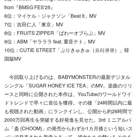
from『BMSG FES'25』
6位：マイケル・ジャクソン「Beat It」MV
7位：吉田仁人「東京」MV
8位：FRUITS ZIPPER「ぱわーオブらぶ」MV
9位：ABM「ヤラララ feat. 重音テト」MV
10位：CUTIE STREET「ぷりきゅきゅ（프리큐큐）」韓
国版MV
今回取り上げるのは、BABYMONSTERの最新デジタル
シングル「SUGAR HONEY ICE TEA」のMV。楽曲のリリ
ースと同時に公開された本作は、YouTubeのワールドワイ
ドトレンドで早々に首位を獲得。その後「24時間以内に最
も視聴された動画」にランクインし、公開から約26時間で
2000万回再生を突破する好発進を見せた。3rd ミニアルバ
ム「춤 (CHOOM)」の発売からわずか1カ月後という短いス
パンで発表された新曲とあって、彼女たちの勢いをそのま