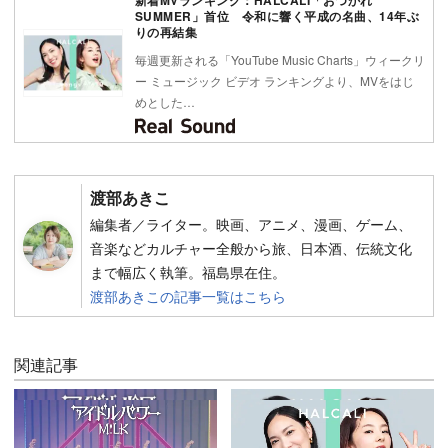
SUMMER」首位 令和に響く平成の名曲、14年ぶ
りの再結集
毎週更新される「YouTube Music Charts」ウィークリ
ー ミュージック ビデオ ランキングより、MVをはじ
めとした…
渡部あきこ
編集者／ライター。映画、アニメ、漫画、ゲーム、
音楽などカルチャー全般から旅、日本酒、伝統文化
まで幅広く執筆。福島県在住。
渡部あきこの記事一覧はこちら
関連記事