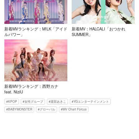
新着MVランキング：M!LK「アイド
新着MV：HALCALI「おつかれ
ルパワー」
SUMMER」
新着MVランキング：西野カナ
feat. NiziU
KPOP
女性グループ
渡部あきこ
YGエンターテインメント
BABYMONSTER
グローバル
MV Chart Forcus