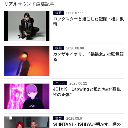
リアルサウンド厳選記事
2026.07.11
連載
ロックスターと過ごした記憶：櫻井敦
司
2026.08.08
映画
カンザキイオリ、『禍禍女』の狂気語
る
2025.06.22
コラム
JOIとK、Lapwingと私たちの“類似
性の正体”
2025.08.01
文芸
SHINTANI × ISHIYAが明かす、噂の