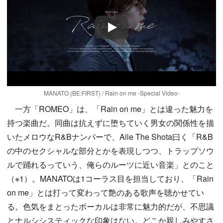
Play
MANATO (BE:FIRST) / Rain on me -Special Video-
一方「ROMEO」は、「Rain on me」とは違った魅力を
持つ楽曲だ。同曲は抗えずに堕ちていく男女の関係性を描
いたメロウなR&Bナンバーで、Aile The Shota曰く「R&B
の中のセクシャルな部分とかを表現しつつ、トラップソウ
ルで踊れるっていう、俺らのルーツに近い音楽」とのこと
（※1）。MANATOは1コーラス目を担当しており、「Rain
on me」とは打って変わって艶のある歌声を聴かせてい
る。色気をまとったボーカルは非常に魅力的だが、不思議
とナルシシスティックな印象はない。どこか親しみやすさ