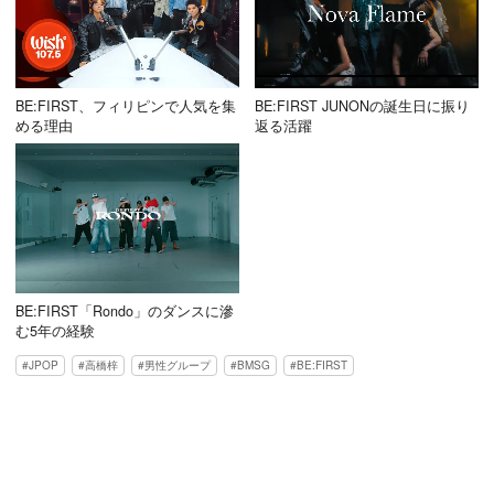
BE:FIRST、フィリピンで人気を集
BE:FIRST JUNONの誕生日に振り
める理由
返る活躍
BE:FIRST「Rondo」のダンスに滲
む5年の経験
JPOP
高橋梓
男性グループ
BMSG
BE:FIRST