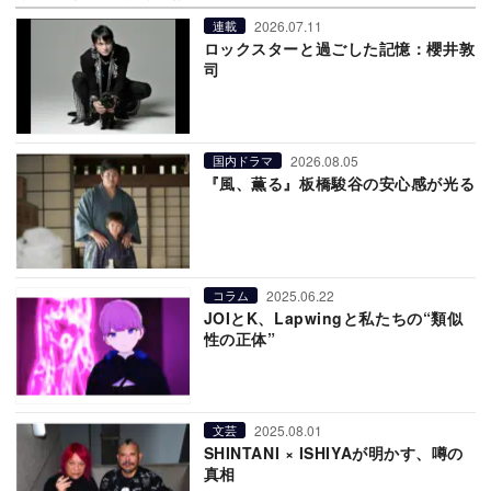
2026.07.11
連載
ロックスターと過ごした記憶：櫻井敦
司
2026.08.05
国内ドラマ
『風、薫る』板橋駿谷の安心感が光る
2025.06.22
コラム
JOIとK、Lapwingと私たちの“類似
性の正体”
2025.08.01
文芸
SHINTANI × ISHIYAが明かす、噂の
真相