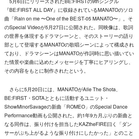
5月6日にリリースされたBE:FIRSTの9thシングル
『BE:FIRST ALL DAY』に収録されているMANATOのソロ
曲「Rain on me 〜One of the BE:ST-05 MANATO〜」。そ
のSpecial Videoが5月27日に公開された。同映像は、歌詞
の世界を体現するドラマシーンと、そのストーリーの語り
部として登場するMANATOの歌唱シーンによって構成され
ており、ドラマシーンはMANATOが作詞時に思い描いてい
た情景や楽曲に込めたメッセージを丁寧にヒアリングし、
その内容をもとに制作されたという。
さらに5月20日には、MANATOがAile The Shota、
BE:FIRST・SOTAとともに活動するユニット・
ShowMinorSavageの新曲「ROMEO」のSpecial Dance
Performance動画も公開された。約1年9カ月ぶりの新曲と
なる同作は、振り付けを担当したKAZtheFIRE曰く「ダン
サーがぶち上がるような振り付けにしたかった」とのこと