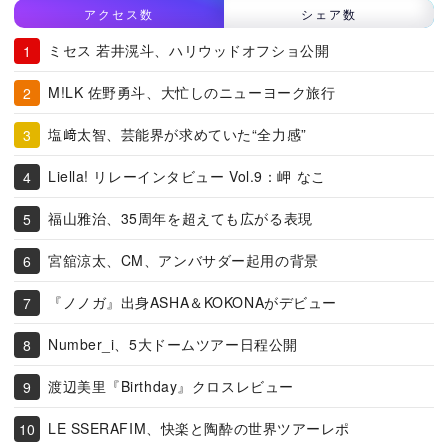
アクセス数
シェア数
ミセス 若井滉斗、ハリウッドオフショ公開
M!LK 佐野勇斗、大忙しのニューヨーク旅行
塩﨑太智、芸能界が求めていた“全力感”
Liella! リレーインタビュー Vol.9：岬 なこ
福山雅治、35周年を超えても広がる表現
宮舘涼太、CM、アンバサダー起用の背景
『ノノガ』出身ASHA＆KOKONAがデビュー
Number_i、5大ドームツアー日程公開
渡辺美里『Birthday』クロスレビュー
LE SSERAFIM、快楽と陶酔の世界ツアーレポ