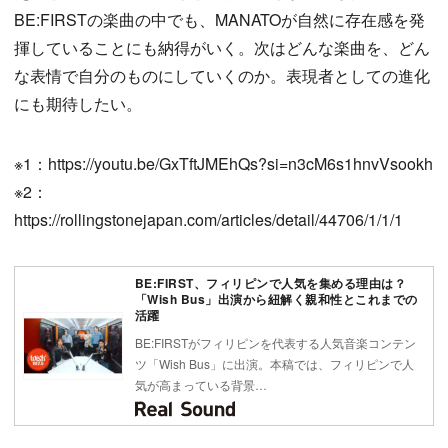
BE:FIRSTの楽曲の中でも、MANATOが自然に存在感を発
揮していることにも納得がいく。次はどんな楽曲を、どん
な表情で自分のものにしていくのか。表現者としての進化
にも期待したい。
※1：https://youtu.be/GxTftJMEhQs?si=n3cM6s1hnvVsookh
※2：
https://rollingstonejapan.com/articles/detail/44706/1/1/1
BE:FIRST、フィリピンで人気を集める理由は？
「Wish Bus」出演から紐解く親和性とこれまでの
活躍
BE:FIRSTがフィリピンを代表する人気音楽コンテン
ツ「Wish Bus」に出演。本稿では、フィリピンで人
気が高まっている背景…