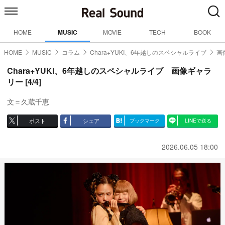
HOME
MUSIC
MOVIE
TECH
BOOK
HOME
MUSIC
コラム
Chara+YUKI、6年越しのスペシャルライブ
画
Chara+YUKI、6年越しのスペシャルライブ 画像ギャラ
リー [4/4]
文＝久蔵千恵
ポスト
シェア
ブックマーク
LINEで送る
2026.06.05 18:00