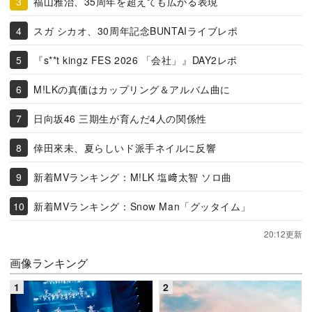
福山雅治、35周年を超えても広がる表現
スガ シカオ、30周年記念BUNTAIライブレポ
『s**t kingz FES 2026 「会社」』DAY2レポ
M!LKの真価はカップリング＆アルバム曲に
日向坂46 三期生が育んだ4人の関係性
倖田來未、夏らしいド派手ネイルに反響
新着MVランキング：M!LK 塩﨑太智 ソロ曲
新着MVランキング：Snow Man「グッタイム」
20:12更新
画像ランキング