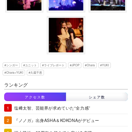
シンガー
ユニット
ライブレポート
JPOP
Chara
YUKI
Chara+YUKI
久蔵千恵
ランキング
アクセス数
シェア数
塩﨑太智、芸能界が求めていた“全力感”
『ノノガ』出身ASHA＆KOKONAがデビュー