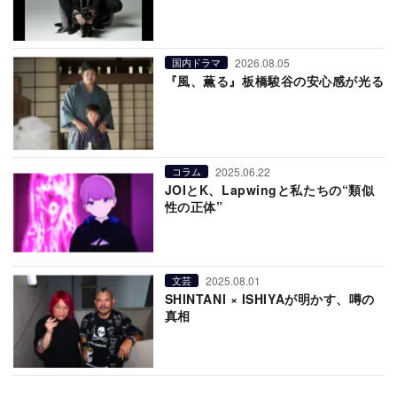
2026.08.05
国内ドラマ
『風、薫る』板橋駿谷の安心感が光る
2025.06.22
コラム
JOIとK、Lapwingと私たちの“類似
性の正体”
2025.08.01
文芸
SHINTANI × ISHIYAが明かす、噂の
真相