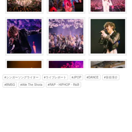
シンガーソングライター
ライブレポート
JPOP
DANCE
笹谷淳介
BMSG
Aile The Shota
RAP・HIPHOP・R&B