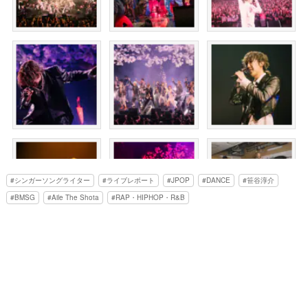
シンガーソングライター
ライブレポート
JPOP
DANCE
笹谷淳介
BMSG
Aile The Shota
RAP・HIPHOP・R&B