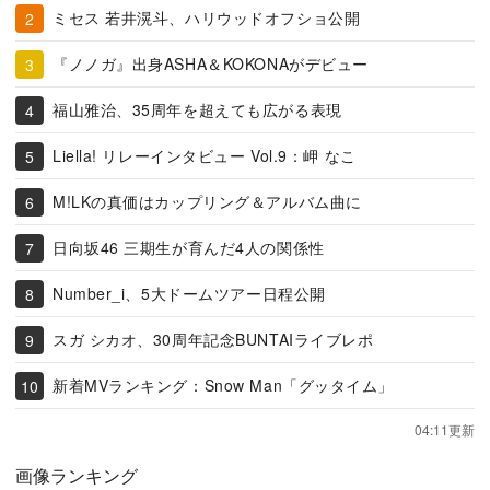
ミセス 若井滉斗、ハリウッドオフショ公開
『ノノガ』出身ASHA＆KOKONAがデビュー
福山雅治、35周年を超えても広がる表現
Liella! リレーインタビュー Vol.9：岬 なこ
M!LKの真価はカップリング＆アルバム曲に
日向坂46 三期生が育んだ4人の関係性
Number_i、5大ドームツアー日程公開
スガ シカオ、30周年記念BUNTAIライブレポ
新着MVランキング：Snow Man「グッタイム」
04:11更新
画像ランキング