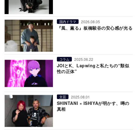
2026.08.05
国内ドラマ
『風、薫る』板橋駿谷の安心感が光る
2025.06.22
コラム
JOIとK、Lapwingと私たちの“類似
性の正体”
2025.08.01
文芸
SHINTANI × ISHIYAが明かす、噂の
真相