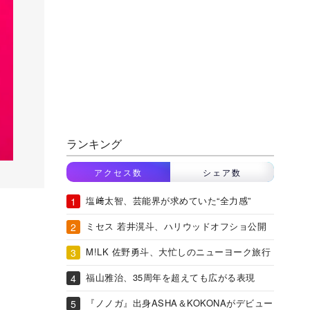
ランキング
アクセス数
シェア数
塩﨑太智、芸能界が求めていた“全力感”
ミセス 若井滉斗、ハリウッドオフショ公開
M!LK 佐野勇斗、大忙しのニューヨーク旅行
福山雅治、35周年を超えても広がる表現
『ノノガ』出身ASHA＆KOKONAがデビュー