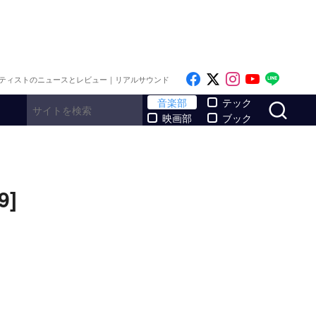
Like on Facebook
Follow on x
Follow on I
Follow o
Follo
ティストのニュースとレビュー｜リアルサウンド
サ
音楽部
テック
映画部
ブック
]