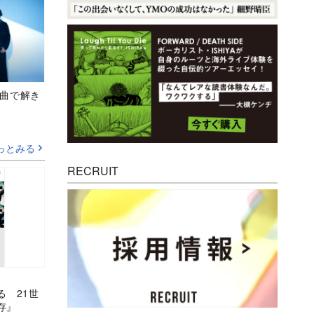
、新曲で解き
っとみる
RECRUIT
る 21世
存』