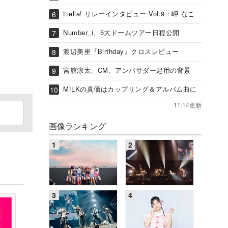
Liella! リレーインタビュー Vol.9：岬 なこ
Number_i、5大ドームツアー日程公開
渡辺美里『Birthday』クロスレビュー
宮舘涼太、CM、アンバサダー起用の背景
M!LKの真価はカップリング＆アルバム曲に
11:14更新
画像ランキング