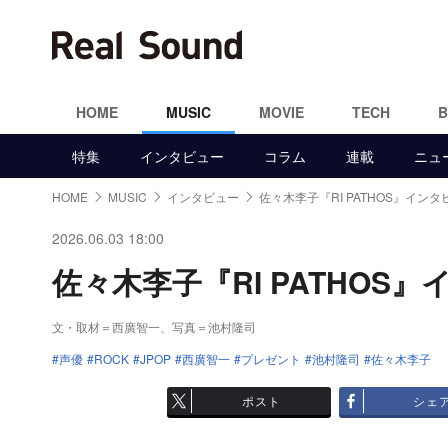
HOME
MUSIC
MOVIE
TECH
特集
インタビュー
コラム
連載
ニュ
HOME
MUSIC
インタビュー
佐々木李子『RI PATHOS』インタ
2026.06.03 18:00
佐々木李子『RI PATHOS』
文・取材＝西廣智一、写真＝池村隆司
声優
ROCK
JPOP
西廣智一
プレゼント
池村隆司
佐々木李子
ポスト
シェ