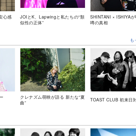
安心感
JOIとK、Lapwingと私たちの“類
SHINTANI × ISHIY
似性の正体”
噂の真相
も
ュー
クレナズム萌映が語る 新たな“夏
TOAST CLUB 初来日
曲”