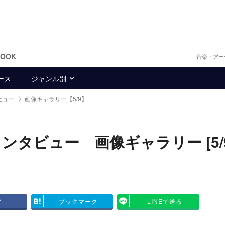
BOOK
音楽・アー
ース
ジャンル別
ビュー
画像ギャラリー【5/9】
インタビュー 画像ギャラリー [5/9
ア
ブックマーク
LINEで送る