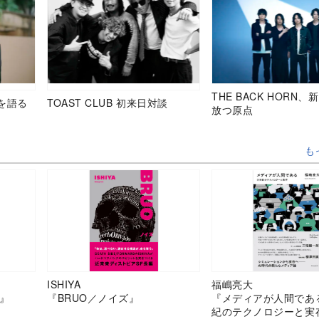
THE BACK HORN
を語る
TOAST CLUB 初来日対談
放つ原点
も
ISHIYA
福嶋亮大
』
『BRUO／ノイズ』
『メディアが人間であ
紀のテクノロジーと実