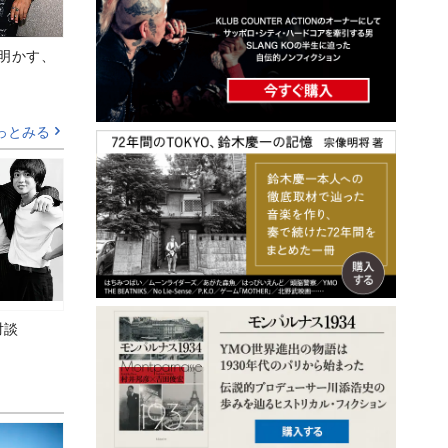
Aが明かす、
っとみる
対談