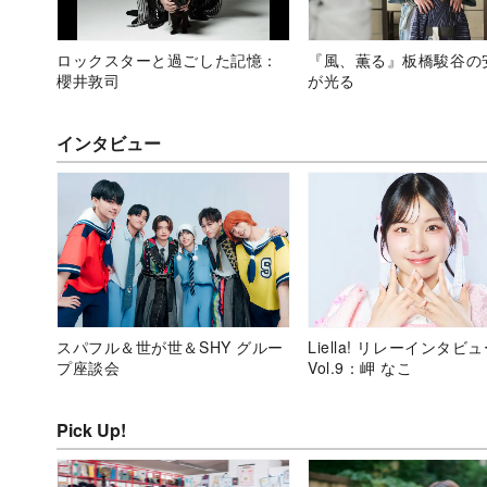
ロックスターと過ごした記憶：
『風、薫る』板橋駿谷の
櫻井敦司
が光る
インタビュー
スパフル＆世が世＆SHY グルー
Liella! リレーインタビ
プ座談会
Vol.9：岬 なこ
Pick Up!