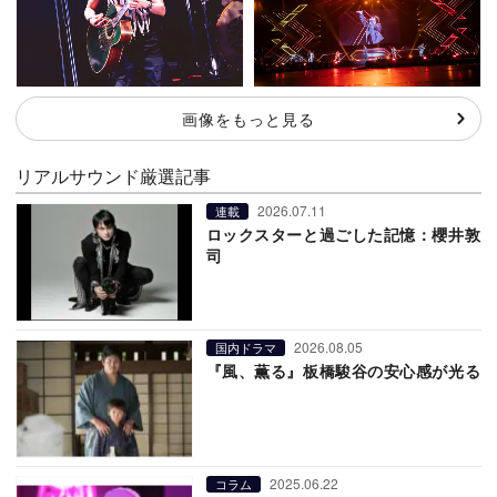
画像をもっと見る
リアルサウンド厳選記事
2026.07.11
連載
ロックスターと過ごした記憶：櫻井敦
司
2026.08.05
国内ドラマ
『風、薫る』板橋駿谷の安心感が光る
2025.06.22
コラム