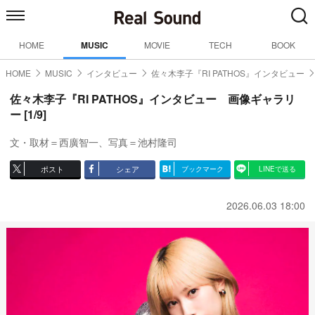
HOME
MUSIC
MOVIE
TECH
BOOK
HOME
MUSIC
インタビュー
佐々木李子『RI PATHOS』インタビュー
佐々木李子『RI PATHOS』インタビュー 画像ギャラリ
ー [1/9]
文・取材＝西廣智一、写真＝池村隆司
ポスト
シェア
ブックマーク
LINEで送る
2026.06.03 18:00