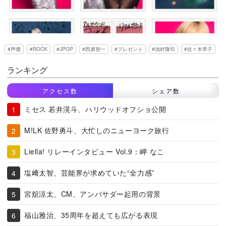
声優
ROCK
JPOP
西廣智一
プレゼント
池村隆司
佐々木李子
ランキング
アクセス数
シェア数
ミセス 若井滉斗、ハリウッドオフショ公開
M!LK 佐野勇斗、大忙しのニューヨーク旅行
Liella! リレーインタビュー Vol.9：岬 なこ
塩﨑太智、芸能界が求めていた“全力感”
宮舘涼太、CM、アンバサダー起用の背景
福山雅治、35周年を超えても広がる表現