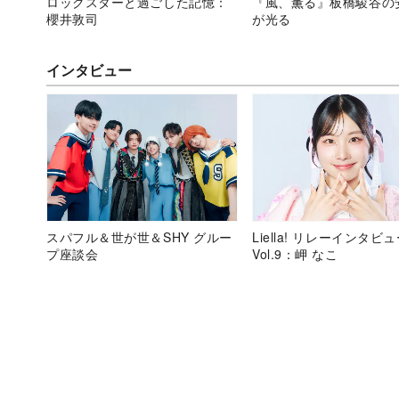
ロックスターと過ごした記憶：
『風、薫る』板橋駿谷の
櫻井敦司
が光る
インタビュー
スパフル＆世が世＆SHY グルー
Liella! リレーインタビ
プ座談会
Vol.9：岬 なこ