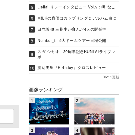
Liella! リレーインタビュー Vol.9：岬 なこ
M!LKの真価はカップリング＆アルバム曲に
日向坂46 三期生が育んだ4人の関係性
Number_i、5大ドームツアー日程公開
スガ シカオ、30周年記念BUNTAIライブレ
ポ
渡辺美里『Birthday』クロスレビュー
06:11更新
画像ランキング