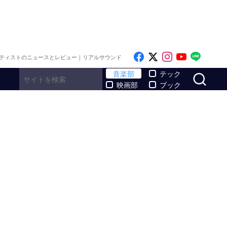
Like on Facebook
Follow on x
Follow on I
Follow o
Follo
ティストのニュースとレビュー｜リアルサウンド
サ
音楽部
テック
映画部
ブック