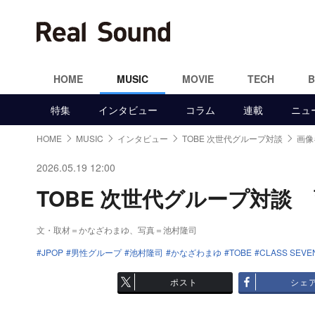
HOME
MUSIC
MOVIE
TECH
特集
インタビュー
コラム
連載
ニュ
HOME
MUSIC
インタビュー
TOBE 次世代グループ対談
画像
2026.05.19 12:00
TOBE 次世代グループ対談 画
文・取材＝かなざわまゆ、写真＝池村隆司
JPOP
男性グループ
池村隆司
かなざわまゆ
TOBE
CLASS SEVE
ポスト
シェ