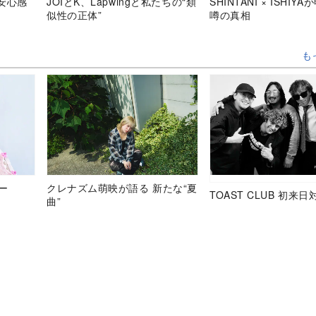
安心感
JOIとK、Lapwingと私たちの“類
SHINTANI × ISHIY
似性の正体”
噂の真相
も
ュー
クレナズム萌映が語る 新たな“夏
TOAST CLUB 初来日
曲”