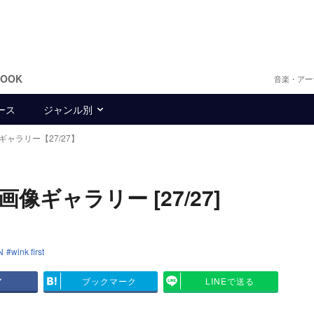
BOOK
音楽・アー
ース
ジャンル別
ギャラリー【27/27】
像ギャラリー [27/27]
N
wink first
ア
ブックマーク
LINEで送る