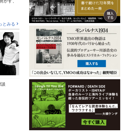
Aが明かす、
っとみる
対談