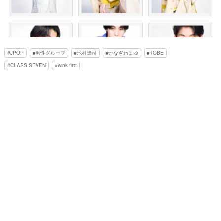
JPOP
男性グループ
池村隆司
かなざわまゆ
TOBE
CLASS SEVEN
wink first