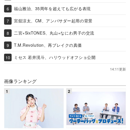
福山雅治、35周年を超えても広がる表現
宮舘涼太、CM、アンバサダー起用の背景
二宮×SixTONES、丸山×なにわ男子の交流
T.M.Revolution、再ブレイクの真価
ミセス 若井滉斗、ハリウッドオフショ公開
14:11更新
画像ランキング