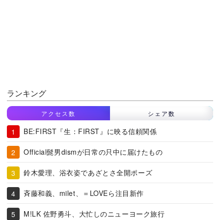
ランキング
アクセス数
シェア数
BE:FIRST『生：FIRST』に映る信頼関係
Official髭男dismが日常の只中に届けたもの
鈴木愛理、浴衣姿であざとさ全開ポーズ
斉藤和義、milet、＝LOVEら注目新作
M!LK 佐野勇斗、大忙しのニューヨーク旅行