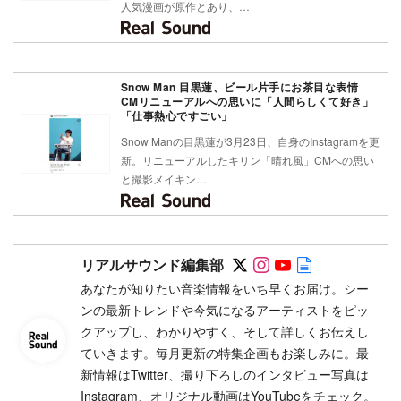
人気漫画が原作とあり、…
Snow Man 目黒蓮、ビール片手にお茶目な表情
CMリニューアルへの思いに「人間らしくて好き」
「仕事熱心ですごい」
Snow Manの目黒蓮が3月23日、自身のInstagramを更
新。リニューアルしたキリン「晴れ風」CMへの思い
と撮影メイキン…
Follow on SNS
Follow on SNS
Follow on SN
Author web 
リアルサウンド編集部
あなたが知りたい音楽情報をいち早くお届け。シー
ンの最新トレンドや今気になるアーティストをピッ
クアップし、わかりやすく、そして詳しくお伝えし
ていきます。毎月更新の特集企画もお楽しみに。最
新情報はTwitter、撮り下ろしのインタビュー写真は
Instagram、オリジナル動画はYouTubeをチェック。