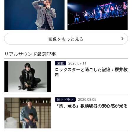
画像をもっと見る
リアルサウンド厳選記事
2026.07.11
連載
ロックスターと過ごした記憶：櫻井敦
司
2026.08.05
国内ドラマ
『風、薫る』板橋駿谷の安心感が光る