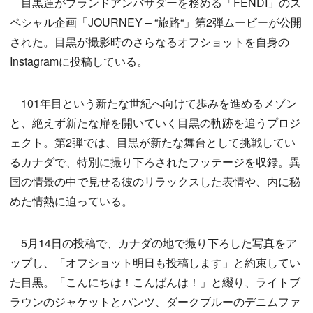
目黒蓮がブランドアンバサダーを務める「FENDI」のス
ペシャル企画「JOURNEY – “旅路“」第2弾ムービーが公開
された。目黒が撮影時のさらなるオフショットを自身の
Instagramに投稿している。
101年目という新たな世紀へ向けて歩みを進めるメゾン
と、絶えず新たな扉を開いていく目黒の軌跡を追うプロジ
ェクト。第2弾では、目黒が新たな舞台として挑戦してい
るカナダで、特別に撮り下ろされたフッテージを収録。異
国の情景の中で見せる彼のリラックスした表情や、内に秘
めた情熱に迫っている。
5月14日の投稿で、カナダの地で撮り下ろした写真をア
ップし、「オフショット明日も投稿します」と約束してい
た目黒。「こんにちは！こんばんは！」と綴り、ライトブ
ラウンのジャケットとパンツ、ダークブルーのデニムファ