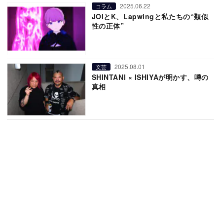
2025.06.22
コラム
JOIとK、Lapwingと私たちの“類似
性の正体”
2025.08.01
文芸
SHINTANI × ISHIYAが明かす、噂の
真相