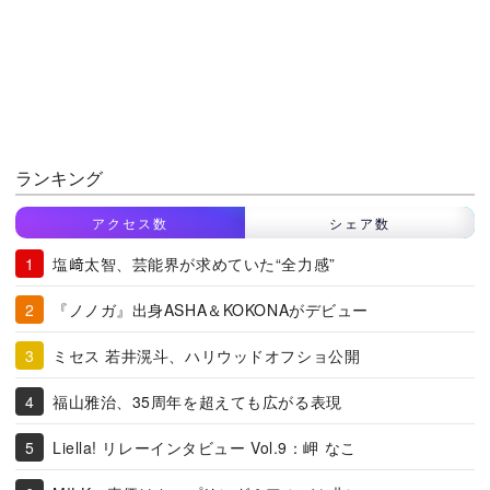
ランキング
アクセス数
シェア数
塩﨑太智、芸能界が求めていた“全力感”
『ノノガ』出身ASHA＆KOKONAがデビュー
ミセス 若井滉斗、ハリウッドオフショ公開
福山雅治、35周年を超えても広がる表現
Liella! リレーインタビュー Vol.9：岬 なこ