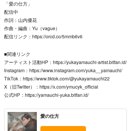
「愛の仕方」
配信中
作詞：山内優花
作曲・編曲：Yu（vague）
配信リンク：https://orcd.co/5mmb6v6
■関連リンク
アーティスト活動HP：https://yukayamauchi-artist.bitfan.id/
Instagram：https://www.instagram.com/yuka__yamauchi/
TikTok：https://www.tiktok.com/@yukayamauchi22
X（旧Twitter）：https://x.com/ymucyk_official
公式HP：https://yamauchi-yuka.bitfan.id/
愛の仕方