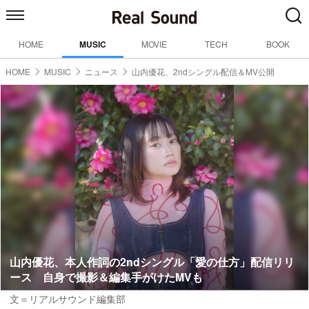
HOME
MUSIC
MOVIE
TECH
BOOK
HOME
MUSIC
ニュース
山内優花、2ndシングル配信＆MV公開
山内優花、本人作詞の2ndシングル「愛の仕方」配信リリ
ース 自身で撮影＆編集手がけたMVも
文＝リアルサウンド編集部