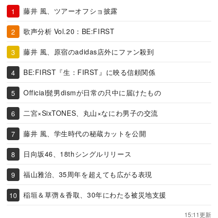
藤井 風、ツアーオフショ披露
歌声分析 Vol.20：BE:FIRST
藤井 風、原宿のadidas店外にファン殺到
BE:FIRST『生：FIRST』に映る信頼関係
Official髭男dismが日常の只中に届けたもの
二宮×SixTONES、丸山×なにわ男子の交流
藤井 風、学生時代の秘蔵カットを公開
日向坂46、18thシングルリリース
福山雅治、35周年を超えても広がる表現
稲垣＆草彅＆香取、30年にわたる被災地支援
15:11更新