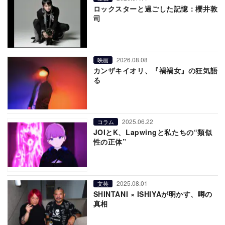
ロックスターと過ごした記憶：櫻井敦
司
2026.08.08
映画
カンザキイオリ、『禍禍女』の狂気語
る
2025.06.22
コラム
JOIとK、Lapwingと私たちの“類似
性の正体”
2025.08.01
文芸
SHINTANI × ISHIYAが明かす、噂の
真相