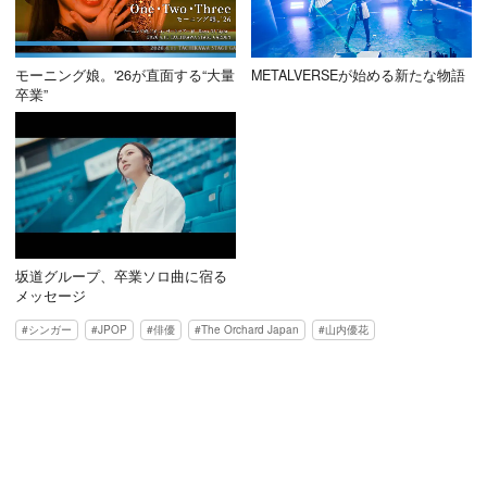
モーニング娘。'26が直面する“大量
METALVERSEが始める新たな物語
卒業”
坂道グループ、卒業ソロ曲に宿る
メッセージ
シンガー
JPOP
俳優
The Orchard Japan
山内優花