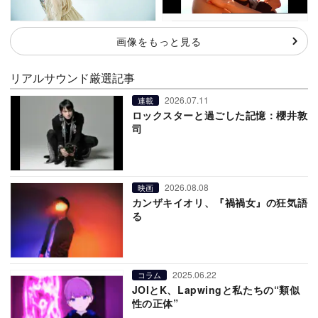
画像をもっと見る
リアルサウンド厳選記事
2026.07.11
連載
ロックスターと過ごした記憶：櫻井敦
司
2026.08.08
映画
カンザキイオリ、『禍禍女』の狂気語
る
2025.06.22
コラム
JOIとK、Lapwingと私たちの“類似
性の正体”