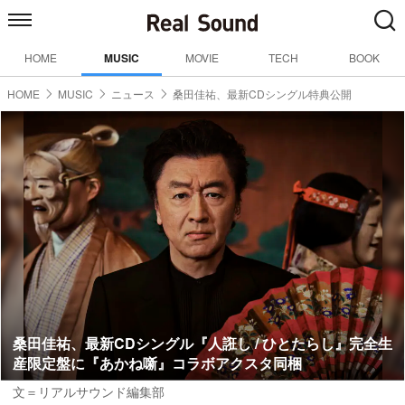
HOME
MUSIC
MOVIE
TECH
BOOK
HOME
MUSIC
ニュース
桑田佳祐、最新CDシングル特典公開
桑田佳祐、最新CDシングル『人誑し / ひとたらし』完全生
産限定盤に『あかね噺』コラボアクスタ同梱
文＝リアルサウンド編集部