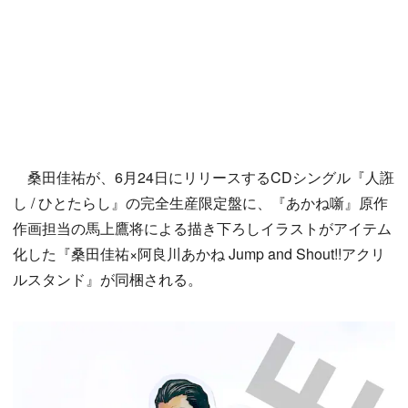
桑田佳祐が、6月24日にリリースするCDシングル『人誑
し / ひとたらし』の完全生産限定盤に、『あかね噺』原作
作画担当の馬上鷹将による描き下ろしイラストがアイテム
化した『桑田佳祐×阿良川あかね Jump and Shout!!アクリ
ルスタンド』が同梱される。