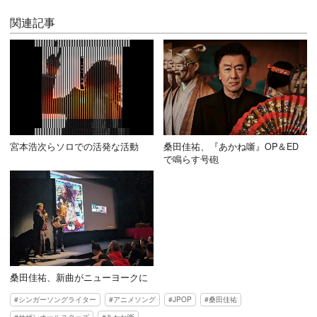
関連記事
宮本浩次らソロでの活発な活動
桑田佳祐、『あかね噺』OP＆ED
で鳴らす号砲
桑田佳祐、新曲がニューヨークに
シンガーソングライター
アニメソング
JPOP
桑田佳祐