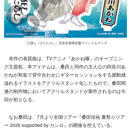
『人誑し / ひとたらし』完全生産限定盤スペシャルグッズ
本作の表題曲は、TVアニメ『あかね噺』のオープニン
グ主題歌。本アイテムは、桑田と同作の主人公の阿良川あ
かねが和装で背中合わせにギターセッションをする躍動感
溢れるイラストをアクリルスタンド化したもので、桑田関
連の制作物においてアクリルスタンドが製作されるのは今
回が初となる。
なお桑田は、7月より全国ツアー『桑田佳祐 夏祭りツア
ー 2026 supported by カンロ』の開催を控えている。