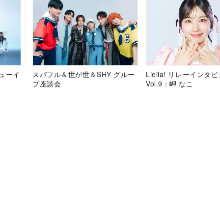
デビューイ
スパフル＆世が世＆SHY グルー
Liella! リレーインタ
プ座談会
Vol.9：岬 なこ