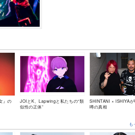
女』の
JOIとK、Lapwingと私たちの“類
SHINTANI × ISHIY
似性の正体”
噂の真相
も