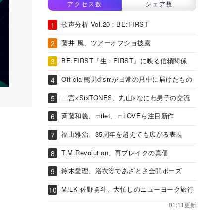
アクセス数
シェア数
歌声分析 Vol.20：BE:FIRST
藤井 風、ツアーオフショ披露
BE:FIRST『生：FIRST』に映る信頼関係
Official髭男dismが日常の只中に届けたもの
二宮×SixTONES、丸山×なにわ男子の交流
斉藤和義、milet、＝LOVEら注目新作
福山雅治、35周年を超えても広がる表現
T.M.Revolution、再ブレイクの真価
鈴木愛理、浴衣姿であざとさ全開ポーズ
M!LK 佐野勇斗、大忙しのニューヨーク旅行
01:11更新