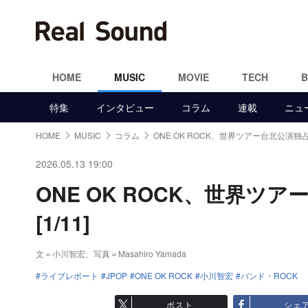
HOME
MUSIC
MOVIE
TECH
特集
インタビュー
コラム
連載
ニュ
HOME
MUSIC
コラム
ONE OK ROCK、世界ツアー台北公演独
2026.05.13 19:00
ONE OK ROCK、世界
[1/11]
文＝小川智宏、写真＝Masahiro Yamada
ライブレポート
JPOP
ONE OK ROCK
小川智宏
バンド・ROCK
ポスト
シェ