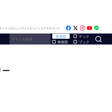
Like on Facebook
Follow on x
Follow on I
Follow o
Follo
ティストのニュースとレビュー｜リアルサウンド
サ
音楽部
テック
映画部
ブック
リー