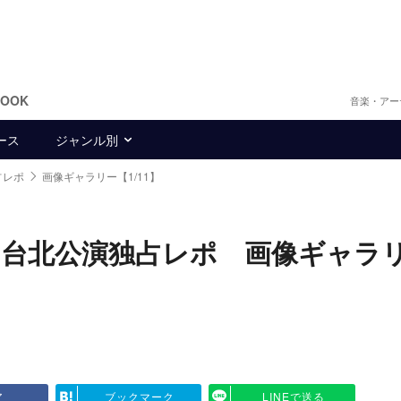
BOOK
音楽・アー
ース
ジャンル別
占レポ
画像ギャラリー【1/11】
ツアー台北公演独占レポ 画像ギャラ
ア
ブックマーク
LINEで送る