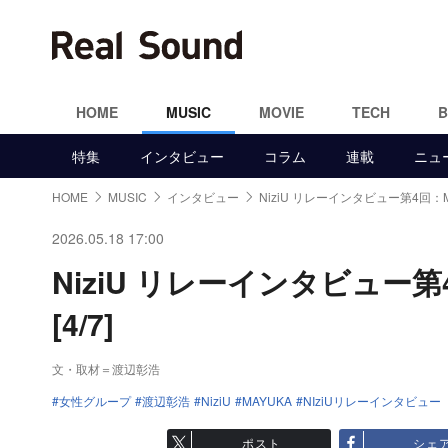
HOME
MUSIC
MOVIE
TECH
特集
インタビュー
コラム
連載
ニュ
HOME
MUSIC
インタビュー
NiziU リレーインタビュー第4回：M
2026.05.18 17:00
NiziU リレーインタビュー
[4/7]
文・取材＝渡辺彰浩
女性グループ
渡辺彰浩
NiziU
MAYUKA
NIziUリレーインタビュー
ポスト
シェ