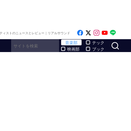
Like on Facebook
Follow on x
Follow on I
Follow o
Follo
ティストのニュースとレビュー｜リアルサウンド
サ
音楽部
テック
映画部
ブック