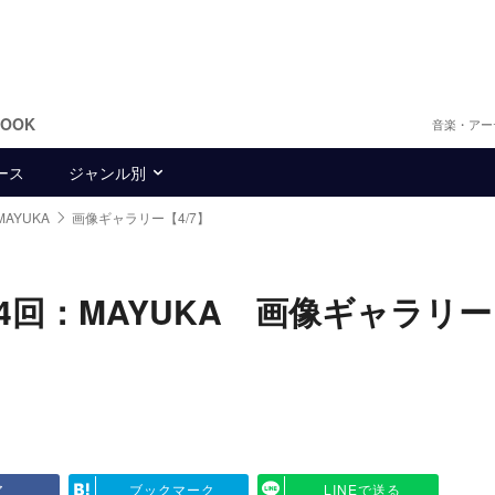
BOOK
音楽・アー
ース
ジャンル別
AYUKA
画像ギャラリー【4/7】
第4回：MAYUKA 画像ギャラリー
ア
ブックマーク
LINEで送る