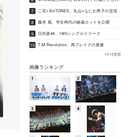
二宮×SixTONES、丸山×なにわ男子の交流
藤井 風、学生時代の秘蔵カットを公開
日向坂46、18thシングルリリース
T.M.Revolution、再ブレイクの真価
16:12更新
画像ランキング