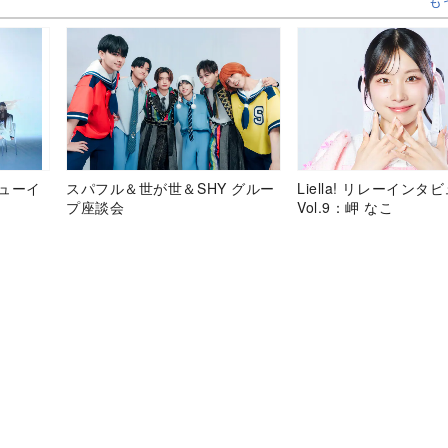
も
デビューイ
スパフル＆世が世＆SHY グルー
Liella! リレーインタ
プ座談会
Vol.9：岬 なこ